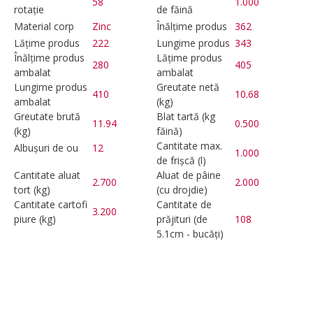
58
1.000
rotație
de făină
Material corp
Zinc
Înălțime produs
362
Lățime produs
222
Lungime produs
343
Înălțime produs
Lățime produs
280
405
ambalat
ambalat
Lungime produs
Greutate netă
410
10.68
ambalat
(kg)
Greutate brută
Blat tartă (kg
11.94
0.500
(kg)
făină)
Cantitate max.
Albușuri de ou
12
1.000
de frișcă (l)
Cantitate aluat
Aluat de pâine
2.700
2.000
tort (kg)
(cu drojdie)
Cantitate cartofi
Cantitate de
3.200
piure (kg)
prăjituri (de
108
5.1cm - bucăți)