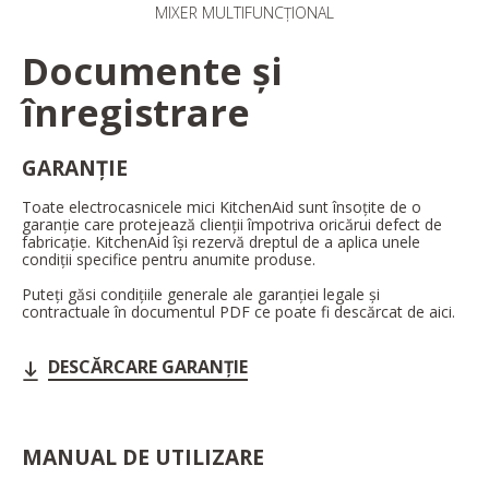
MIXER MULTIFUNCȚIONAL
Documente și
înregistrare
GARANȚIE
Toate electrocasnicele mici KitchenAid sunt însoțite de o
garanție care protejează clienții împotriva oricărui defect de
fabricație. KitchenAid își rezervă dreptul de a aplica unele
condiții specifice pentru anumite produse.
Puteți găsi condițiile generale ale garanției legale și
contractuale în documentul PDF ce poate fi descărcat de aici.
DESCĂRCARE GARANȚIE
MANUAL DE UTILIZARE