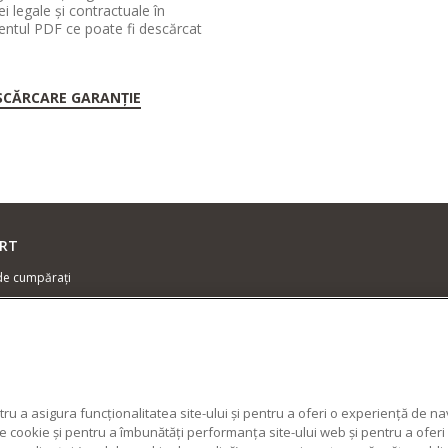
ei legale și contractuale în
ntul PDF ce poate fi descărcat
SCĂRCARE GARANȚIE
RT
de cumpărați
zator centre de service
ie și documente
cte
ru a asigura funcționalitatea site-ului și pentru a oferi o experiență de n
cookie și pentru a îmbunătăți performanța site-ului web și pentru a oferi c