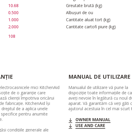
10.68
Greutate brută (kg)
0.500
Albușuri de ou
1.000
Cantitate aluat tort (kg)
2.000
Cantitate cartofi piure (kg)
108
NȚIE
MANUAL DE UTILIZARE
lectrocasnicele mici KitchenAid
Manualul de utilizare vă pune la
soțite de o garanție care
dispoziție toate informațiile de c
ază clienții împotriva oricărui
aveți nevoie în legătură cu noul d
de fabricație. KitchenAid își
aparat. Vă garantăm că veți găti 
 dreptul de a aplica unele
ajutorul acestuia în cel mai scurt 
i specifice pentru anumite
e.
OWNER MANUAL
USE AND CARE
găsi condițiile generale ale