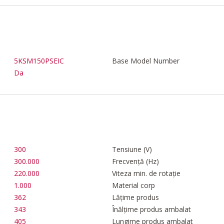
5KSM150PSEIC
Base Model Number
Da
300
Tensiune (V)
300.000
Frecvență (Hz)
220.000
Viteza min. de rotație
1.000
Material corp
362
Lățime produs
343
Înălțime produs ambalat
405
Lungime produs ambalat