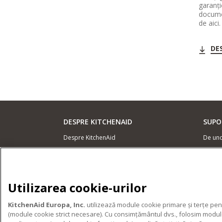
garanți
docume
de aici.
DE
DESPRE KITCHENAID
SUPO
Despre KitchenAid
De un
Istoria mărcii
Locali
ODR
Garanț
Conta
Utilizarea cookie-urilor
PRODUSELE NOASTRE
KitchenAid Europa, Inc.
utilizează module cookie primare și terțe pent
Electrocasnice mici
(module cookie strict necesare). Cu consimțământul dvs., folosim module 
Accesorii pentru produse