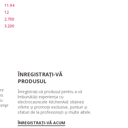
11.94
12
2.700
3.200
ÎNREGISTRAȚI-VĂ
PRODUSUL
are
Înregistrați-vă produsul pentru a vă
vs.
îmbunătăți experiența cu
cu
electrocasnicele KitchenAid: obțineți
timp!
oferte și promoții exclusive, ponturi și
sfaturi de la profesioniști și multe altele.
ÎNREGISTRAȚI-VĂ ACUM