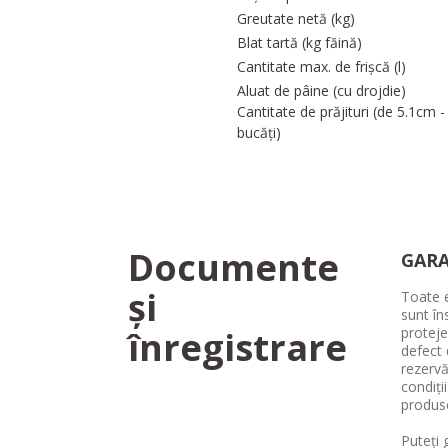
Greutate netă (kg)
Blat tartă (kg făină)
Cantitate max. de frișcă (l)
Aluat de pâine (cu drojdie)
Cantitate de prăjituri (de 5.1cm -
bucăți)
Documente
GARA
și
Toate e
sunt în
înregistrare
proteje
defect 
rezervă
condiți
produs
Puteți 