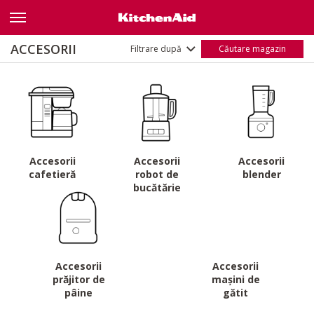
Style
Transparent
(9)
Nume
A - Z
ACCESORII
Filtrare după
Căutare magazin
Z - A
Accesorii
Accesorii
Accesorii
cafetieră
robot de
blender
bucătărie
Accesorii
Accesorii
prăjitor de
mașini de
pâine
gătit