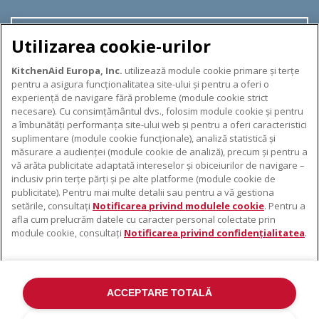
EXPLORAȚI
Utilizarea cookie-urilor
KitchenAid Europa, Inc.
utilizează module cookie primare și terțe
pentru a asigura funcționalitatea site-ului și pentru a oferi o
experiență de navigare fără probleme (module cookie strict
necesare). Cu consimțământul dvs., folosim module cookie și pentru
DESPRE KITCHENAID
a îmbunătăți performanța site-ului web și pentru a oferi caracteristici
suplimentare (module cookie funcționale), analiză statistică și
Despre KitchenAid
măsurare a audienței (module cookie de analiză), precum și pentru a
PRODUSELE NOASTRE
vă arăta publicitate adaptată intereselor și obiceiurilor de navigare –
Istoria mărcii
inclusiv prin terțe părți și pe alte platforme (module cookie de
Electrocasnice mici
ODR
publicitate). Pentru mai multe detalii sau pentru a vă gestiona
SUPORT
Accesorii pentru produse
setările, consultați
Notificarea privind modulele cookie
. Pentru a
afla cum prelucrăm datele cu caracter personal colectate prin
De unde cumpărați
module cookie, consultați
Notificarea privind confidențialitatea
.
Localizator centre de service
Garanție și documente
Contacte
ACCEPTARE TOTALĂ
©2022 Toate drepturile rezervate. KitchenAid și designul mixerului cu