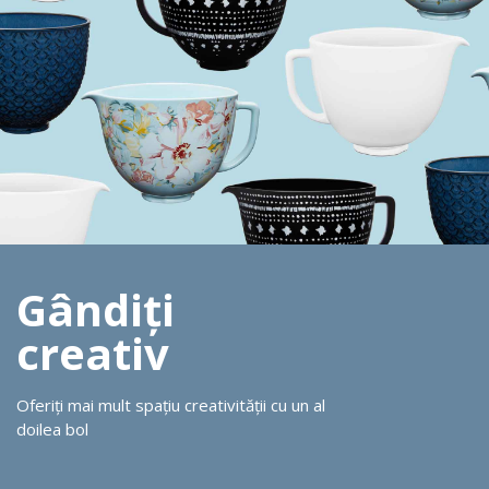
Gândiți
creativ
Oferiți mai mult spațiu creativității cu un al
doilea bol