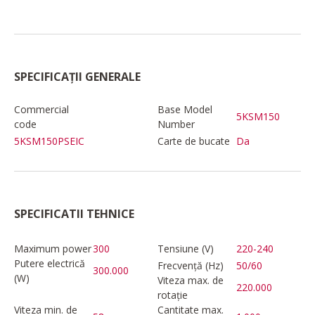
SPECIFICAȚII GENERALE
Commercial
Base Model
5KSM150
code
Number
5KSM150PSEIC
Carte de bucate
Da
SPECIFICATII TEHNICE
Maximum power
300
Tensiune (V)
220-240
Putere electrică
Frecvență (Hz)
50/60
300.000
(W)
Viteza max. de
220.000
rotație
Viteza min. de
Cantitate max.