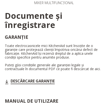
MIXER MULTIFUNCȚIONAL
Documente și
înregistrare
GARANȚIE
Toate electrocasnicele mici KitchenAid sunt însoțite de o
garanție care protejează clienții împotriva oricărui defect de
fabricație. KitchenAid își rezervă dreptul de a aplica unele
condiții specifice pentru anumite produse.
Puteți găsi condițiile generale ale garanției legale și
contractuale în documentul PDF ce poate fi descărcat de aici.
DESCĂRCARE GARANȚIE
MANUAL DE UTILIZARE