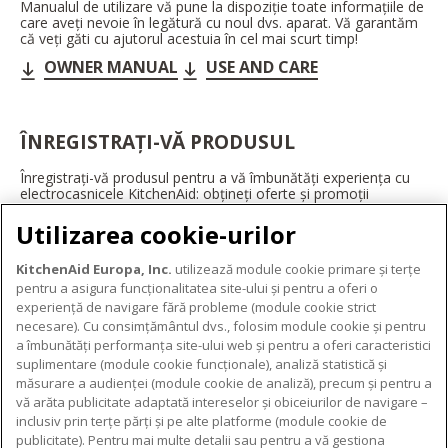
Manualul de utilizare vă pune la dispoziție toate informațiile de
care aveți nevoie în legătură cu noul dvs. aparat. Vă garantăm
că veți găti cu ajutorul acestuia în cel mai scurt timp!
OWNER MANUAL
USE AND CARE
ÎNREGISTRAȚI-VĂ PRODUSUL
Înregistrați-vă produsul pentru a vă îmbunătăți experiența cu
electrocasnicele KitchenAid: obțineți oferte și promoții
exclusive, ponturi și sfaturi de la profesioniști și multe altele.
Utilizarea cookie-urilor
ÎNREGISTRAȚI-VĂ ACUM
KitchenAid Europa, Inc.
utilizează module cookie primare și terțe
pentru a asigura funcționalitatea site-ului și pentru a oferi o
experiență de navigare fără probleme (module cookie strict
necesare). Cu consimțământul dvs., folosim module cookie și pentru
DESPRE KITCHENAID
a îmbunătăți performanța site-ului web și pentru a oferi caracteristici
suplimentare (module cookie funcționale), analiză statistică și
Despre KitchenAid
măsurare a audienței (module cookie de analiză), precum și pentru a
PRODUSELE NOASTRE
vă arăta publicitate adaptată intereselor și obiceiurilor de navigare –
Istoria mărcii
inclusiv prin terțe părți și pe alte platforme (module cookie de
Electrocasnice mici
ODR
publicitate). Pentru mai multe detalii sau pentru a vă gestiona