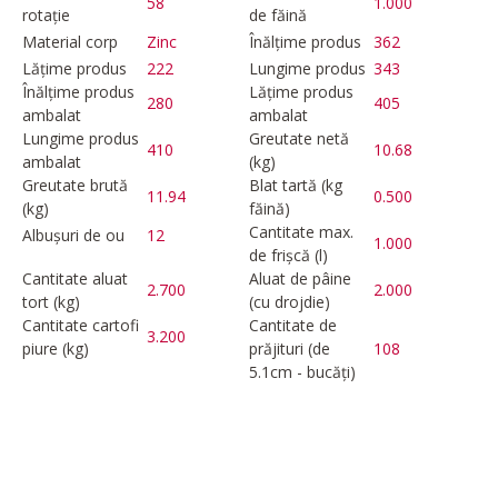
58
1.000
rotație
de făină
Material corp
Zinc
Înălțime produs
362
Lățime produs
222
Lungime produs
343
Înălțime produs
Lățime produs
280
405
ambalat
ambalat
Lungime produs
Greutate netă
410
10.68
ambalat
(kg)
Greutate brută
Blat tartă (kg
11.94
0.500
(kg)
făină)
Cantitate max.
Albușuri de ou
12
1.000
de frișcă (l)
Cantitate aluat
Aluat de pâine
2.700
2.000
tort (kg)
(cu drojdie)
Cantitate cartofi
Cantitate de
3.200
piure (kg)
prăjituri (de
108
5.1cm - bucăți)