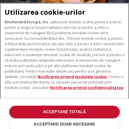
Utilizarea cookie-urilor
KitchenAid Europa, Inc.
utilizează module cookie primare și terțe
pentru a asigura funcționalitatea site-ului și pentru a oferi o
experiență de navigare fără probleme (module cookie strict
necesare). Cu consimțământul dvs., folosim module cookie și pentru
DESPRE KITCHENAID
a îmbunătăți performanța site-ului web și pentru a oferi caracteristici
suplimentare (module cookie funcționale), analiză statistică și
Despre KitchenAid
măsurare a audienței (module cookie de analiză), precum și pentru a
PRODUSELE NOASTRE
vă arăta publicitate adaptată intereselor și obiceiurilor de navigare –
Istoria mărcii
inclusiv prin terțe părți și pe alte platforme (module cookie de
Electrocasnice mici
ODR
publicitate). Pentru mai multe detalii sau pentru a vă gestiona
SUPORT
Accesorii pentru produse
setările, consultați
Notificarea privind modulele cookie
. Pentru a
afla cum prelucrăm datele cu caracter personal colectate prin
De unde cumpărați
module cookie, consultați
Notificarea privind confidențialitatea
.
Localizator centre de service
Garanție și documente
Contacte
ACCEPTARE TOTALĂ
©2022 Toate drepturile rezervate. KitchenAid și designul mixerului cu
suport sunt mărci înregistrate în SUA. și în altă parte .
ACCEPTARE DOAR NECESARE