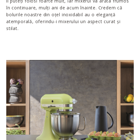
îl puteți folosi foarte mult, iar mixerul va arăta frumos
în continuare, mulți ani de acum înainte. Credem că
bolurile noastre din oțel inoxidabil au o eleganță
atemporală, oferindu-i mixerului un aspect curat și
stilat.