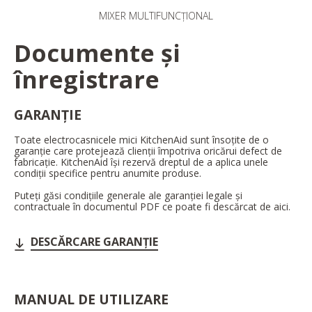
MIXER MULTIFUNCȚIONAL
Documente și
înregistrare
GARANȚIE
Toate electrocasnicele mici KitchenAid sunt însoțite de o
garanție care protejează clienții împotriva oricărui defect de
fabricație. KitchenAid își rezervă dreptul de a aplica unele
condiții specifice pentru anumite produse.
Puteți găsi condițiile generale ale garanției legale și
contractuale în documentul PDF ce poate fi descărcat de aici.
DESCĂRCARE GARANȚIE
MANUAL DE UTILIZARE