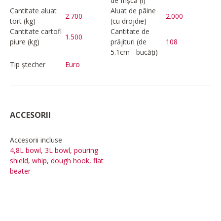
de frișcă (l)
Cantitate aluat
Aluat de pâine
2.700
2.000
tort (kg)
(cu drojdie)
Cantitate cartofi
Cantitate de
1.500
piure (kg)
prăjituri (de
108
5.1cm - bucăți)
Tip ștecher
Euro
ACCESORII
Accesorii incluse
4,8L bowl, 3L bowl, pouring
shield, whip, dough hook, flat
beater