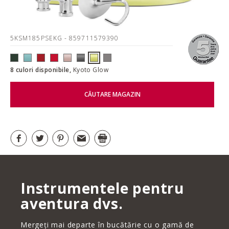
5KSM185PSEKG
- 859711579390
8 culori disponibile,
Kyoto Glow
CĂUTARE MAGAZIN
Instrumentele pentru
aventura dvs.
Mergeți mai departe în bucătărie cu o gamă de