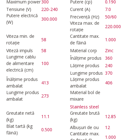
Maximum power
300
Putere (cp)
0.190
Tensiune (V)
220-240
Curent (A)
7.0
Putere electrică
Frecvență (Hz)
50/60
300.000
(W)
Viteza max. de
220.000
rotație
Viteza min. de
Cantitate max.
58
1.000
rotație
de făină
Viteză impuls
58
Material corp
Zinc
Lungime cablu
Înălțime produs
360
de alimentare
100
Lățime produs
240
electrică (cm)
Lungime produs
370
Înălțime produs
Lățime produs
413
406
ambalat
ambalat
Lungime produs
Material bol de
273
ambalat
mixare
Stainless steel
Greutate netă
Greutate brută
11.1
12.85
(kg)
(kg)
Blat tartă (kg
Albușuri de ou
12
0.500
făină)
Cantitate max.
1.000