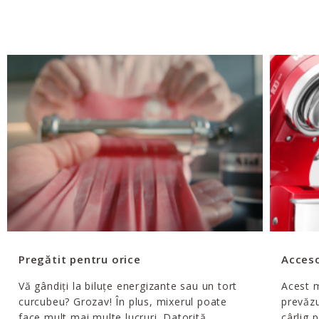
Pregătit pentru orice
Acceso
Vă gândiți la biluțe energizante sau un tort
Acest 
curcubeu? Grozav! În plus, mixerul poate
prevăzu
face mult mai multe lucruri. Datorită
cârlig 