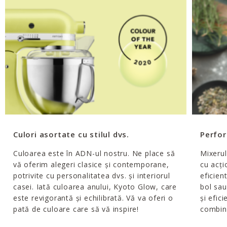
Culori asortate cu stilul dvs.
Perfor
Culoarea este în ADN-ul nostru. Ne place să
Mixerul
vă oferim alegeri clasice și contemporane,
cu acți
potrivite cu personalitatea dvs. și interiorul
eficien
casei. Iată culoarea anului, Kyoto Glow, care
bol sa
este revigorantă și echilibrată. Vă va oferi o
și efic
pată de culoare care să vă inspire!
combina