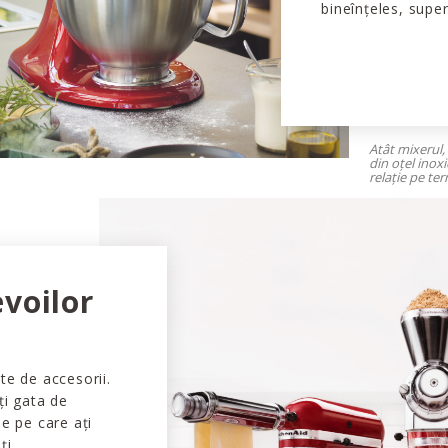
bineînțeles, supe
Atât mixerul, 
din oțel inoxi
relație pe te
evoilor
te de accesorii.
ți gata de
le pe care ați
ți.