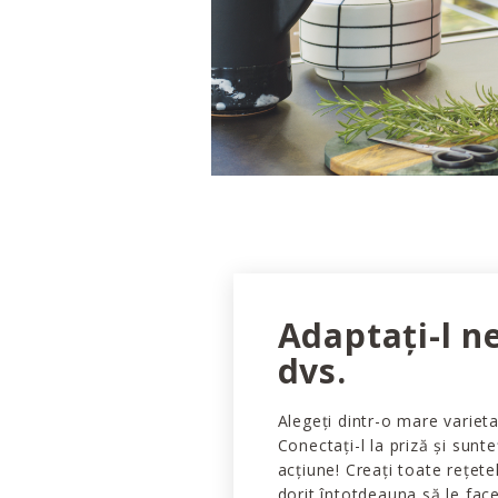
Adaptați-l n
dvs.
Alegeți dintr-o mare varieta
Conectați-l la priză și sunte
acțiune! Creați toate rețete
dorit întotdeauna să le face