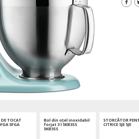
 DE TOCAT
Bol din oțel inoxidabil
STORCĂTOR PEN
5FGA 5FGA
forjat 3 l 5KB3SS
CITRICE 5JE 5JE
5KB3SS