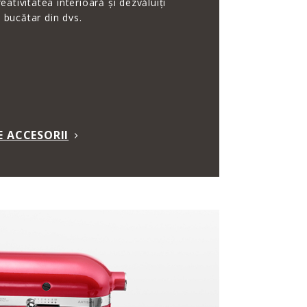
reativitatea interioară și dezvăluiți
 bucătar din dvs.
E ACCESORII