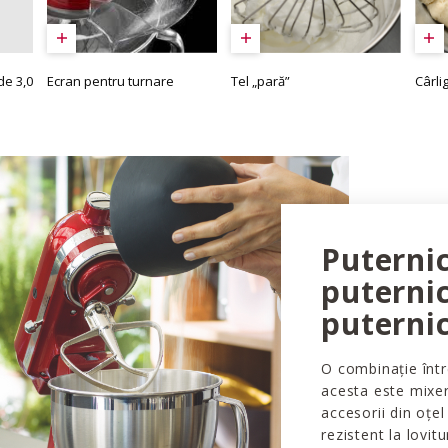
Tel „pară”
Cârli
Ecran pentru turnare
de 3,0
Puterni
puternic
puterni
O combinație într
acesta este mixer
accesorii din oțel
rezistent la lovitur