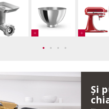
Și 
chi