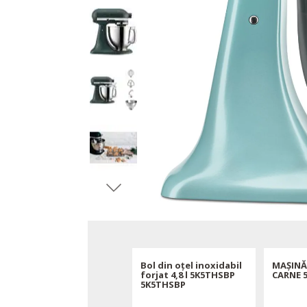
Paletăp poate fi
Bol din oțel inoxidabil
MAȘINĂ
curățată în mașina de
forjat 4,8 l 5K5THSBP
CARNE 
spălat vase 5KFE5T
5K5THSBP
5KFE5T