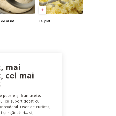
g de aluat
Tel plat
c, mai
, cel mai
c
e putere și frumusețe,
ul cu suport dotat cu
 inoxidabil. Ușor de curățat,
i și zgârieturi... și,