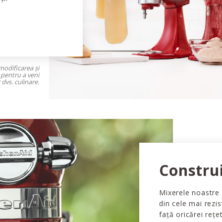
modificarea și
 pentru a veni
dvs. culinare.
Constru
Mixerele noastre 
din cele mai rezi
față oricărei rețe