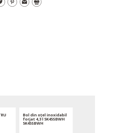
TRU
Bol din oțel inoxidabil
TEL DIN FIRE PENTRU
forjat 4,3 l 5K45SBWH
MODELE DE MIXER CU
5K45SBWH
CAP ÎNCLINAT K45WW
K45WW