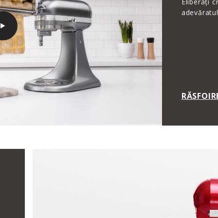
Eliberați c
adevăratul
RĂSFOIR