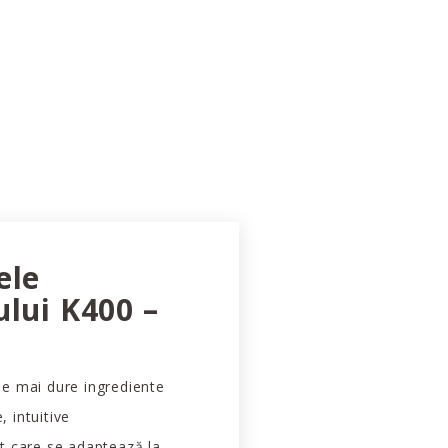
ele
ului K400 –
le mai dure ingrediente
 intuitive
t care se adaptează la