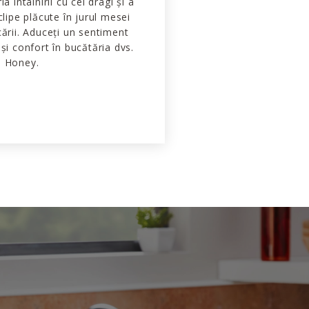
a întâlnirii cu cei dragi și a
clipe plăcute în jurul mesei
cării. Aduceți un sentiment
și confort în bucătăria dvs.
ă Honey.