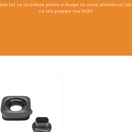
ține tot ce vă trebuie pentru a începe să creați amestecuri fa
Ce veți prepara mai întâi?