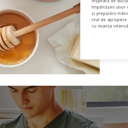
inspirată de bucuri
împărtășirii unor 
și preparării mân
real de apropiere 
cu nuanța intens