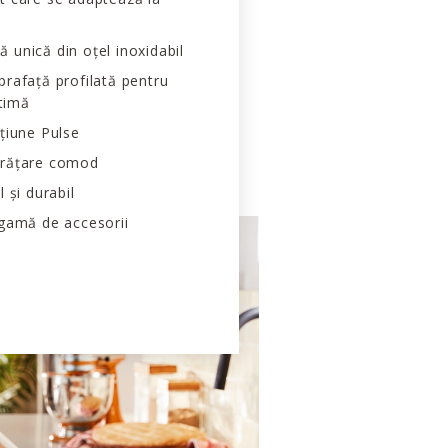
 unică din oțel inoxidabil
prafață profilată pentru
timă
pțiune Pulse
urățare comod
l și durabil
 gamă de accesorii