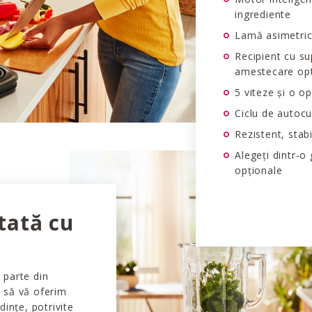
ingrediente
Lamă asimetrică
Recipient cu su
amestecare op
5 viteze și o o
Ciclu de autoc
Rezistent, stabi
Alegeți dintr-o
opționale
tată cu
 parte din
 să vă oferim
dințe, potrivite