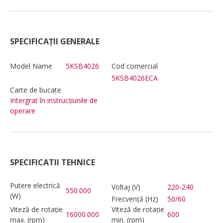
SPECIFICAȚII GENERALE
Model Name
5KSB4026
Cod comercial
5KSB4026ECA
Carte de bucate
Intergrat în instrucțiunile de
operare
SPECIFICATII TEHNICE
Putere electrică
Voltaj (V)
220-240
550.000
(W)
Frecvență (Hz)
50/60
Viteză de rotație
Viteză de rotație
16000.000
600
max. (rpm)
min. (rpm)