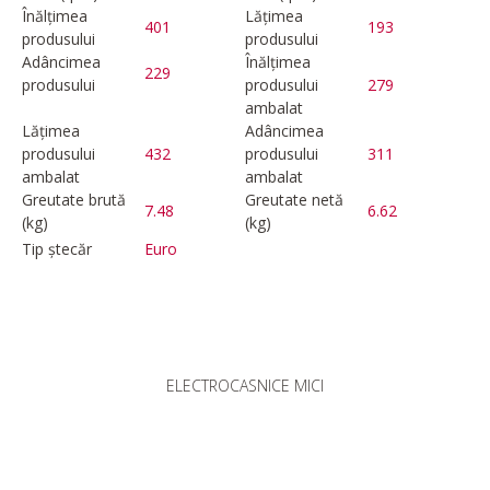
Înălțimea
Lățimea
401
193
produsului
produsului
Adâncimea
Înălțimea
229
produsului
produsului
279
ambalat
Lățimea
Adâncimea
produsului
432
produsului
311
ambalat
ambalat
Greutate brută
Greutate netă
7.48
6.62
(kg)
(kg)
Tip ștecăr
Euro
ELECTROCASNICE MICI