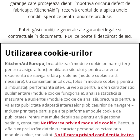
garanție care protejează clienții împotriva oricărui defect de
fabricație. KitchenAid își rezervă dreptul de a aplica unele
condiții specifice pentru anumite produse.
Puteți găsi condițiile generale ale garanției legale și
contractuale în documentul PDF ce poate fi descărcat de aici.
DESCĂRCARE GARANȚIE
Utilizarea cookie-urilor
KitchenAid Europa, Inc.
utilizează module cookie primare și terțe
pentru a asigura funcționalitatea site-ului și pentru a oferi o
experiență de navigare fără probleme (module cookie strict
necesare). Cu consimțământul dvs., folosim module cookie și pentru
DESPRE KITCHENAID
a îmbunătăți performanța site-ului web și pentru a oferi caracteristici
suplimentare (module cookie funcționale), analiză statistică și
Despre KitchenAid
măsurare a audienței (module cookie de analiză), precum și pentru a
PRODUSELE NOASTRE
vă arăta publicitate adaptată intereselor și obiceiurilor de navigare –
Istoria mărcii
inclusiv prin terțe părți și pe alte platforme (module cookie de
Electrocasnice mici
ODR
publicitate). Pentru mai multe detalii sau pentru a vă gestiona
SUPORT
Accesorii pentru produse
setările, consultați
Notificarea privind modulele cookie
. Pentru a
afla cum prelucrăm datele cu caracter personal colectate prin
De unde cumpărați
module cookie, consultați
Notificarea privind confidențialitatea
.
Localizator centre de service