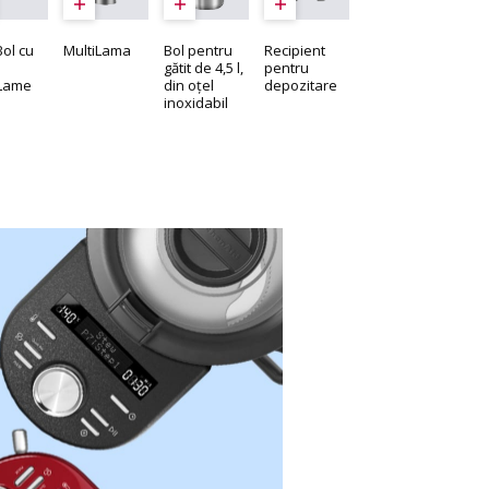
Bol cu
MultiLama
Bol pentru
Recipient
gătit de 4,5 l,
pentru
iLame
din oțel
depozitare
inoxidabil