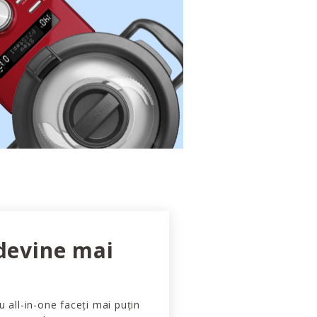
 devine mai
u all-in-one faceți mai puțin