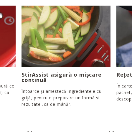
StirAssist asigură o mișcare
Rețet
continuă
sură ce
În cart
Întoarce și amestecă ingredientele cu
ți ca
pachet,
grijă, pentru o preparare uniformă și
descope
rezultate „ca de mână”.