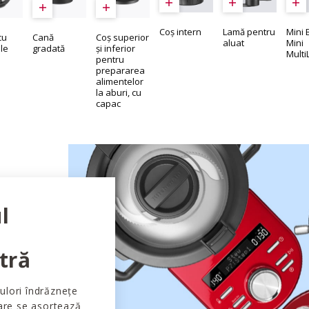
Coș intern
Lamă pentru
Mini 
cu
Cană
Coș superior
aluat
Mini
le
gradată
și inferior
Mult
pentru
prepararea
alimentelor
la aburi, cu
capac
l
tră
ulori îndrăznețe
care se asortează