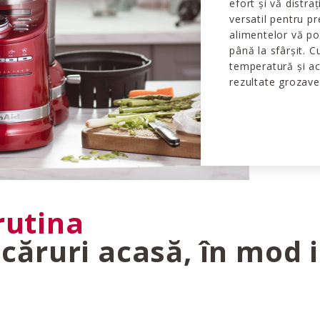
efort și vă distra
versatil pentru pr
alimentelor vă po
până la sfârșit. 
temperatură și ac
rezultate grozave
rutina
ăruri acasă, în mod i