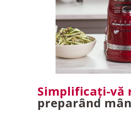
Simplificați-vă 
preparând mânc