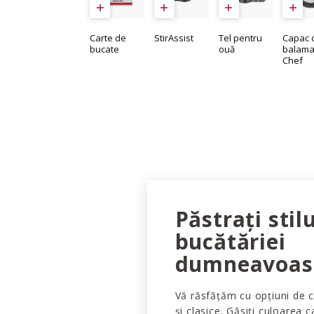
Carte de
StirAssist
Tel pentru
Capac 
bucate
ouă
balama
Chef
Păstrați stilu
bucătăriei
dumneavoas
Vă răsfățăm cu opțiuni de c
și clasice. Găsiți culoarea 