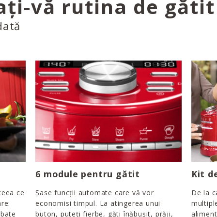
ți-vă rutina de gătit
dată
6 module pentru gătit
Kit d
ceea ce
Șase funcții automate care vă vor
De la c
re:
economisi timpul. La atingerea unui
multipl
 bate
buton, puteți fierbe, găti înăbușit, prăji,
aliment