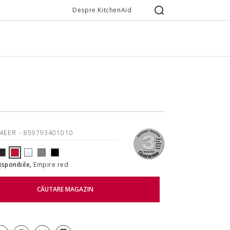
Despre KitchenAid
04EER
- 859793401010
disponibile,
Empire red
CĂUTARE MAGAZIN