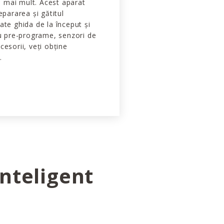
ți mai mult. Acest aparat
epararea și gătitul
ate ghida de la început și
Cu pre-programe, senzori de
cesorii, veți obține
.
nteligent