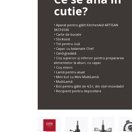
cutie?
• Aparat pentru gătit KitchenAid ARTISAN
5KCF0104
• Carte de bucate
• StirAssist
• Tel pentru ouă
• Capac cu balamale Chef
• Cană gradată
• Coș superior și inferior pentru prepararea
alimentelor la aburi, cu capac
• Coș intern
• Lamă pentru aluat
• Mini bol cu Mini MultiLamă
• MultiLamă
• Bol pentru gătit de 4,5 l, din oțel inoxidabil
• Recipient pentru depozitare