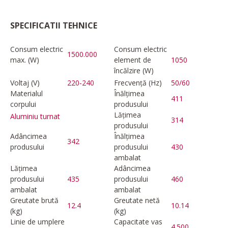
SPECIFICATII TEHNICE
Consum electric
Consum electric
1500.000
max. (W)
element de
1050
încălzire (W)
Voltaj (V)
220-240
Frecvență (Hz)
50/60
Materialul
Înălțimea
411
corpului
produsului
Lățimea
Aluminiu turnat
314
produsului
Adâncimea
Înălțimea
342
produsului
produsului
430
ambalat
Lățimea
Adâncimea
produsului
435
produsului
460
ambalat
ambalat
Greutate brută
Greutate netă
12.4
10.14
(kg)
(kg)
Linie de umplere
Capacitate vas
4.500