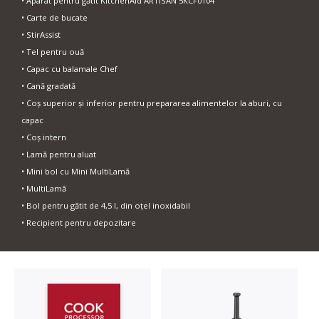
• Aparat pentru gătit KitchenAid ARTISAN 5KCF0104
• Carte de bucate
• StirAssist
• Tel pentru ouă
• Capac cu balamale Chef
• Cană gradată
• Coș superior și inferior pentru prepararea alimentelor la aburi, cu
capac
• Coș intern
• Lamă pentru aluat
• Mini bol cu Mini MultiLamă
• MultiLamă
• Bol pentru gătit de 4,5 l, din oțel inoxidabil
• Recipient pentru depozitare