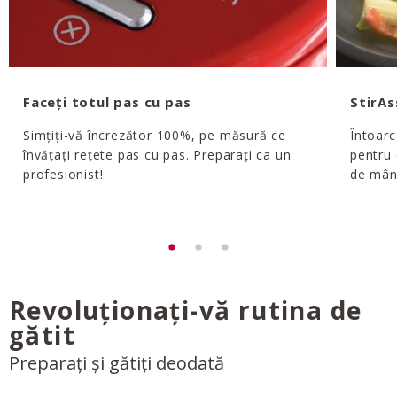
Faceți totul pas cu pas
StirAs
Simțiți-vă încrezător 100%, pe măsură ce
Întoarc
învățați rețete pas cu pas. Preparați ca un
pentru 
profesionist!
de mân
Revoluționați-vă rutina de
gătit
Preparați și gătiți deodată