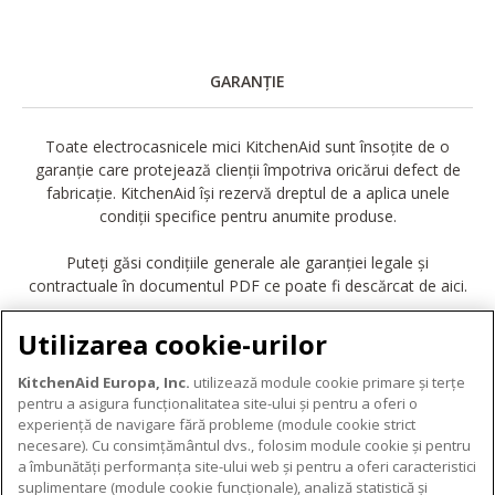
GARANȚIE
Toate electrocasnicele mici KitchenAid sunt însoțite de o
garanție care protejează clienții împotriva oricărui defect de
fabricație. KitchenAid își rezervă dreptul de a aplica unele
condiții specifice pentru anumite produse.
Puteți găsi condițiile generale ale garanției legale și
contractuale în documentul PDF ce poate fi descărcat de aici.
DESCĂRCARE GARANȚIE
Utilizarea cookie-urilor
KitchenAid Europa, Inc.
utilizează module cookie primare și terțe
pentru a asigura funcționalitatea site-ului și pentru a oferi o
experiență de navigare fără probleme (module cookie strict
necesare). Cu consimțământul dvs., folosim module cookie și pentru
DESPRE KITCHENAID
a îmbunătăți performanța site-ului web și pentru a oferi caracteristici
suplimentare (module cookie funcționale), analiză statistică și