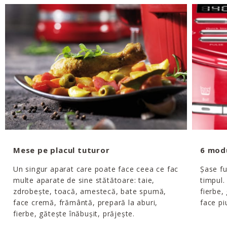
Mese pe placul tuturor
6 modu
Un singur aparat care poate face ceea ce fac
Șase fu
multe aparate de sine stătătoare: taie,
timpul.
zdrobește, toacă, amestecă, bate spumă,
fierbe, 
face cremă, frământă, prepară la aburi,
face pi
fierbe, gătește înăbușit, prăjește.