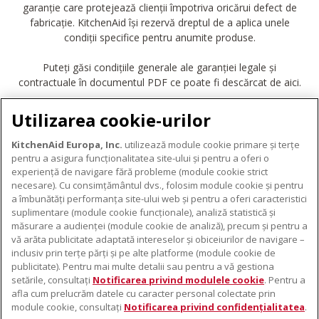
garanție care protejează clienții împotriva oricărui defect de
fabricație. KitchenAid își rezervă dreptul de a aplica unele
condiții specifice pentru anumite produse.
Puteți găsi condițiile generale ale garanției legale și
contractuale în documentul PDF ce poate fi descărcat de aici.
DESCĂRCARE GARANȚIE
Utilizarea cookie-urilor
KitchenAid Europa, Inc.
utilizează module cookie primare și terțe
pentru a asigura funcționalitatea site-ului și pentru a oferi o
experiență de navigare fără probleme (module cookie strict
necesare). Cu consimțământul dvs., folosim module cookie și pentru
DESPRE KITCHENAID
a îmbunătăți performanța site-ului web și pentru a oferi caracteristici
suplimentare (module cookie funcționale), analiză statistică și
Despre KitchenAid
măsurare a audienței (module cookie de analiză), precum și pentru a
PRODUSELE NOASTRE
vă arăta publicitate adaptată intereselor și obiceiurilor de navigare –
Istoria mărcii
inclusiv prin terțe părți și pe alte platforme (module cookie de
Electrocasnice mici
ODR
publicitate). Pentru mai multe detalii sau pentru a vă gestiona
SUPORT
Accesorii pentru produse
setările, consultați
Notificarea privind modulele cookie
. Pentru a
afla cum prelucrăm datele cu caracter personal colectate prin
De unde cumpărați
module cookie, consultați
Notificarea privind confidențialitatea
.
Localizator centre de service