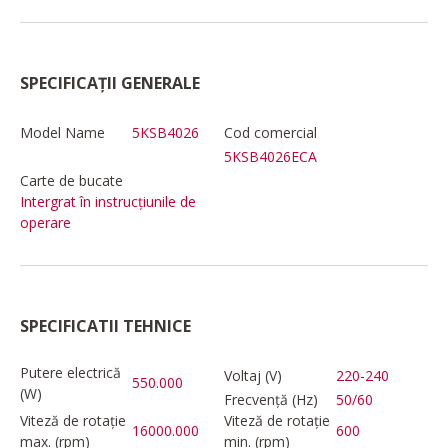
SPECIFICAȚII GENERALE
Model Name
5KSB4026
Cod comercial
5KSB4026ECA
Carte de bucate
Intergrat în instrucțiunile de
operare
SPECIFICATII TEHNICE
Putere electrică
Voltaj (V)
220-240
550.000
(W)
Frecvență (Hz)
50/60
Viteză de rotație
Viteză de rotație
16000.000
600
max. (rpm)
min. (rpm)