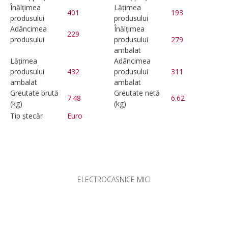
Înălțimea
Lățimea
401
193
produsului
produsului
Adâncimea
Înălțimea
229
produsului
produsului
279
ambalat
Lățimea
Adâncimea
produsului
432
produsului
311
ambalat
ambalat
Greutate brută
Greutate netă
7.48
6.62
(kg)
(kg)
Tip ștecăr
Euro
ELECTROCASNICE MICI