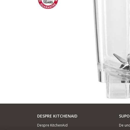
DESPRE KITCHENAID
SUPO
Despre KitchenAid
De un