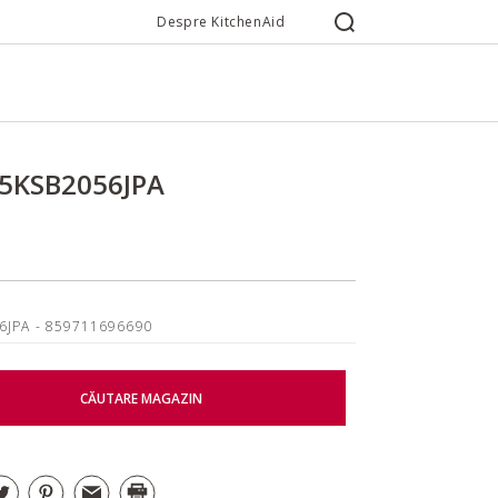
Despre KitchenAid
 5KSB2056JPA
6JPA
- 859711696690
CĂUTARE MAGAZIN