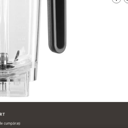
RT
de cumpărați