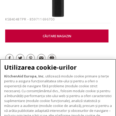
KSB4048TPR
- 859711696700
CĂUTARE MAGAZIN
Utilizarea cookie-urilor
ELECTROCASNICE MICI
KitchenAid Europa, Inc.
utilizează module cookie primare și terțe
pentru a asigura funcționalitatea site-ului și pentru a oferi o
experiență de navigare fără probleme (module cookie strict
necesare). Cu consimțământul dvs., folosim module cookie și pentru
DESPRE KITCHENAID
a îmbunătăți performanța site-ului web și pentru a oferi caracteristici
suplimentare (module cookie funcționale), analiză statistică și
Despre KitchenAid
măsurare a audienței (module cookie de analiză), precum și pentru a
PRODUSELE NOASTRE
vă arăta publicitate adaptată intereselor și obiceiurilor de navigare –
Istoria mărcii
inclusiv prin terțe părți și pe alte platforme (module cookie de