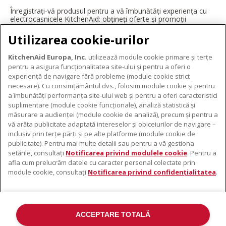
Înregistrați-vă produsul pentru a vă îmbunătăți experiența cu
electrocasnicele KitchenAid: obțineți oferte și promoții
exclusive, ponturi și sfaturi de la profesioniști și multe altele.
Utilizarea cookie-urilor
ÎNREGISTRAȚI-VĂ ACUM
KitchenAid Europa, Inc.
utilizează module cookie primare și terțe
pentru a asigura funcționalitatea site-ului și pentru a oferi o
experiență de navigare fără probleme (module cookie strict
necesare). Cu consimțământul dvs., folosim module cookie și pentru
DESPRE KITCHENAID
a îmbunătăți performanța site-ului web și pentru a oferi caracteristici
suplimentare (module cookie funcționale), analiză statistică și
Despre KitchenAid
măsurare a audienței (module cookie de analiză), precum și pentru a
PRODUSELE NOASTRE
vă arăta publicitate adaptată intereselor și obiceiurilor de navigare –
Istoria mărcii
inclusiv prin terțe părți și pe alte platforme (module cookie de
Electrocasnice mici
ODR
publicitate). Pentru mai multe detalii sau pentru a vă gestiona
SUPORT
Accesorii pentru produse
setările, consultați
Notificarea privind modulele cookie
. Pentru a
afla cum prelucrăm datele cu caracter personal colectate prin
De unde cumpărați
module cookie, consultați
Notificarea privind confidențialitatea
.
Localizator centre de service
Garanție și documente
Contacte
ACCEPTARE TOTALĂ