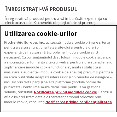
ÎNREGISTRAȚI-VĂ PRODUSUL
Înregistrați-vă produsul pentru a vă îmbunătăți experiența cu
electrocasnicele KitchenAid: obțineți oferte și promoții
exclusive, ponturi și sfaturi de la profesioniști și multe altele.
Utilizarea cookie-urilor
ÎNREGISTRAȚI-VĂ ACUM
KitchenAid Europa, Inc.
utilizează module cookie primare și terțe
pentru a asigura funcționalitatea site-ului și pentru a oferi o
experiență de navigare fără probleme (module cookie strict
necesare). Cu consimțământul dvs., folosim module cookie și pentru
DESPRE KITCHENAID
a îmbunătăți performanța site-ului web și pentru a oferi caracteristici
suplimentare (module cookie funcționale), analiză statistică și
Despre KitchenAid
măsurare a audienței (module cookie de analiză), precum și pentru a
PRODUSELE NOASTRE
vă arăta publicitate adaptată intereselor și obiceiurilor de navigare –
Istoria mărcii
inclusiv prin terțe părți și pe alte platforme (module cookie de
Electrocasnice mici
ODR
publicitate). Pentru mai multe detalii sau pentru a vă gestiona
SUPORT
Accesorii pentru produse
setările, consultați
Notificarea privind modulele cookie
. Pentru a
afla cum prelucrăm datele cu caracter personal colectate prin
De unde cumpărați
module cookie, consultați
Notificarea privind confidențialitatea
.
Localizator centre de service
Garanție și documente