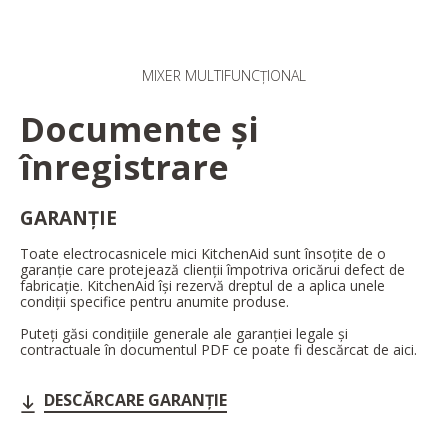
MIXER MULTIFUNCȚIONAL
Documente și
înregistrare
GARANȚIE
Toate electrocasnicele mici KitchenAid sunt însoțite de o
garanție care protejează clienții împotriva oricărui defect de
fabricație. KitchenAid își rezervă dreptul de a aplica unele
condiții specifice pentru anumite produse.
Puteți găsi condițiile generale ale garanției legale și
contractuale în documentul PDF ce poate fi descărcat de aici.
DESCĂRCARE GARANȚIE