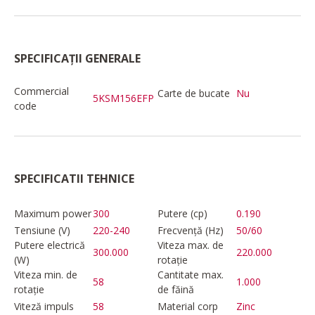
SPECIFICAȚII GENERALE
Commercial
Carte de bucate
Nu
5KSM156EFP
code
SPECIFICATII TEHNICE
Maximum power
300
Putere (cp)
0.190
Tensiune (V)
220-240
Frecvență (Hz)
50/60
Putere electrică
Viteza max. de
300.000
220.000
(W)
rotație
Viteza min. de
Cantitate max.
58
1.000
rotație
de făină
Viteză impuls
58
Material corp
Zinc