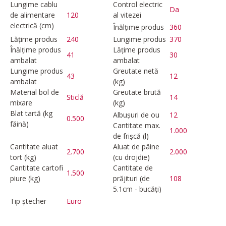
Lungime cablu
Control electric
Da
de alimentare
120
al vitezei
electrică (cm)
Înălțime produs
360
Lățime produs
240
Lungime produs
370
Înălțime produs
Lățime produs
41
30
ambalat
ambalat
Lungime produs
Greutate netă
43
12
ambalat
(kg)
Material bol de
Greutate brută
Sticlă
14
mixare
(kg)
Blat tartă (kg
Albușuri de ou
12
0.500
făină)
Cantitate max.
1.000
de frișcă (l)
Cantitate aluat
Aluat de pâine
2.700
2.000
tort (kg)
(cu drojdie)
Cantitate cartofi
Cantitate de
1.500
piure (kg)
prăjituri (de
108
5.1cm - bucăți)
Tip ștecher
Euro