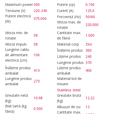
Maximum power
300
Putere (cp)
0.190
Tensiune (V)
220-240
Curent (A)
125.0
Putere electrică
Frecvență (Hz)
50/60
375.000
(W)
Viteza max. de
220.000
rotație
Viteza min. de
Cantitate max.
58
1.000
rotație
de făină
Viteză impuls
58
Material corp
Zinc
Lungime cablu
Înălțime produs
360
de alimentare
106
Lățime produs
240
electrică (cm)
Lungime produs
370
Înălțime produs
Lățime produs
413
406
ambalat
ambalat
Lungime produs
Material bol de
273
ambalat
mixare
Stainless steel
Greutate netă
Greutate brută
10.98
12.22
(kg)
(kg)
Blat tartă (kg
Albușuri de ou
12
0.500
făină)
Cantitate max.