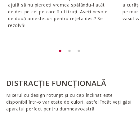
ajută să nu pierdeți vremea spălându-l atât
a curăţ
de des pe cel pe care îl utilizați. Aveți nevoie
pe marg
de două amestecuri pentru rețeta dvs.? Se
vasul v
rezolvă!
DISTRACȚIE FUNCȚIONALĂ
Mixerul cu design rotunjit și cu cap înclinat este
disponibil într-o varietate de culori, astfel încât veți găsi
aparatul perfect pentru dumneavoastră.