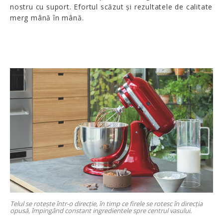
nostru cu suport. Efortul scăzut și rezultatele de calitate
merg mână în mână.
Telul se rotește într-o direcție, în timp ce firele se rotesc în direcția
opusă, împingând constant ingredientele spre centrul vasului.