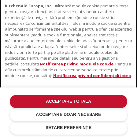
KitchenAid Europa, Inc.
utilizează module cookie primare și terțe
pentru a asigura funcționalitatea site-ului și pentru a oferi o
experiență de navigare fără probleme (module cookie strict
necesare). Cu consimțământul dvs., folosim module cookie și pentru
DESPRE KITCHENAID
a îmbunătăți performanța site-ului web și pentru a oferi caracteristici
suplimentare (module cookie funcționale), analiză statistică și
Despre KitchenAid
măsurare a audienței (module cookie de analiză), precum și pentru a
PRODUSELE NOASTRE
vă arăta publicitate adaptată intereselor și obiceiurilor de navigare –
Istoria mărcii
inclusiv prin terțe părți și pe alte platforme (module cookie de
Electrocasnice mici
ODR
publicitate). Pentru mai multe detalii sau pentru a vă gestiona
SUPORT
Accesorii pentru produse
setările, consultați
Notificarea privind modulele cookie
. Pentru a
afla cum prelucrăm datele cu caracter personal colectate prin
De unde cumpărați
module cookie, consultați
Notificarea privind confidențialitatea
.
Localizator centre de service
Garanție și documente
Contacte
ACCEPTARE TOTALĂ
©2022 Toate drepturile rezervate. KitchenAid și designul mixerului cu
suport sunt mărci înregistrate în SUA. și în altă parte .
ACCEPTARE DOAR NECESARE
Notificare Privind Confidențialitatea
.
Modulele cookie
.
Alte țări
SETARE PREFERINȚE