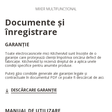
MIXER MULTIFUNCȚIONAL
Documente și
înregistrare
GARANȚIE
Toate electrocasnicele mici KitchenAid sunt însoțite de o
garanție care protejează clienții împotriva oricărui defect de
fabricație. KitchenAid își rezervă dreptul de a aplica unele
condiții specifice pentru anumite produse.
Puteți găsi condițiile generale ale garanției legale și
contractuale în documentul PDF ce poate fi descărcat de aici.
DESCĂRCARE GARANȚIE
MANUAL DE UTILIZARE