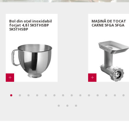
Bol din oțel inoxidabil
MAȘINĂ DE TOCAT
forjat 4,8 l 5K5THSBP
CARNE 5FGA 5FGA
5K5THSBP