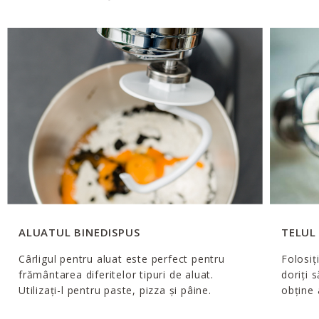
ALUATUL BINEDISPUS
TELUL
Cârligul pentru aluat este perfect pentru
Folosiț
frământarea diferitelor tipuri de aluat.
doriți 
Utilizați-l pentru paste, pizza și pâine.
obţine 