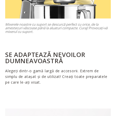
Mixerele noastre cu suport se descurcă perfect cu orice, de la
amestecuri vâscoase până la aluaturi compacte. Curaj! Provocați-vă
mixerul cu suport.
SE ADAPTEAZĂ NEVOILOR
DUMNEAVOASTRĂ
Alegeți dintr-o gamă largă de accesorii. Extrem de
simplu de atașat și de utilizat! Creați toate preparatele
pe care le-ați visat.