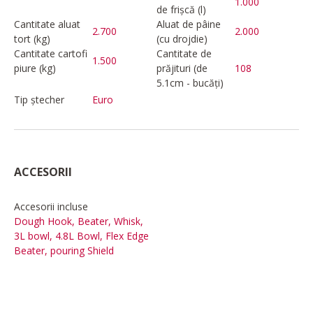
1.000
de frișcă (l)
Cantitate aluat
Aluat de pâine
2.700
2.000
tort (kg)
(cu drojdie)
Cantitate cartofi
Cantitate de
1.500
piure (kg)
prăjituri (de
108
5.1cm - bucăți)
Tip ștecher
Euro
ACCESORII
Accesorii incluse
Dough Hook, Beater, Whisk,
3L bowl, 4.8L Bowl, Flex Edge
Beater, pouring Shield