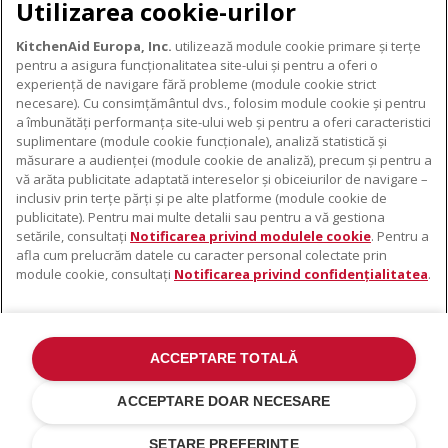
DESCĂRCARE GARANȚIE
Utilizarea cookie-urilor
KitchenAid Europa, Inc.
utilizează module cookie primare și terțe
pentru a asigura funcționalitatea site-ului și pentru a oferi o
experiență de navigare fără probleme (module cookie strict
necesare). Cu consimțământul dvs., folosim module cookie și pentru
DESPRE KITCHENAID
a îmbunătăți performanța site-ului web și pentru a oferi caracteristici
suplimentare (module cookie funcționale), analiză statistică și
Despre KitchenAid
măsurare a audienței (module cookie de analiză), precum și pentru a
PRODUSELE NOASTRE
vă arăta publicitate adaptată intereselor și obiceiurilor de navigare –
Istoria mărcii
inclusiv prin terțe părți și pe alte platforme (module cookie de
Electrocasnice mici
ODR
publicitate). Pentru mai multe detalii sau pentru a vă gestiona
SUPORT
Accesorii pentru produse
setările, consultați
Notificarea privind modulele cookie
. Pentru a
afla cum prelucrăm datele cu caracter personal colectate prin
De unde cumpărați
module cookie, consultați
Notificarea privind confidențialitatea
.
Localizator centre de service
Garanție și documente
Contacte
ACCEPTARE TOTALĂ
©2022 Toate drepturile rezervate. KitchenAid și designul mixerului cu
suport sunt mărci înregistrate în SUA. și în altă parte .
ACCEPTARE DOAR NECESARE
Notificare Privind Confidențialitatea
.
Modulele cookie
.
Alte țări
SETARE PREFERINȚE