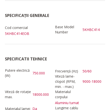
SPECIFICAȚII GENERALE
Base Model
Cod comercial
5KHBC414
Number
5KHBC414EOB
SPECIFICATII TEHNICE
Putere electrică
Frecvență (Hz)
50/60
750.000
(W)
Viteză lame-
clopot (RPM,
9000-18000
min. - max.)
Viteză de rotație
Materialul
18000.000
max.
corpului
Aluminiu turnat
Lungime cablu
Materialul lamei
Da