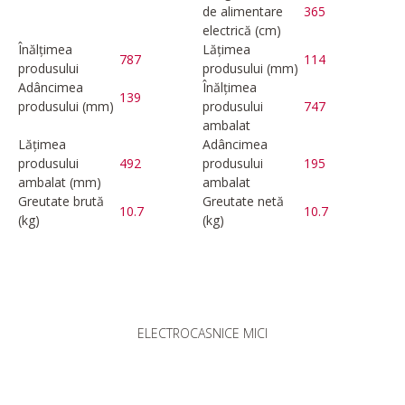
de alimentare
365
electrică (cm)
Înălțimea
Lățimea
787
114
produsului
produsului (mm)
Adâncimea
Înălțimea
139
produsului (mm)
produsului
747
ambalat
Lățimea
Adâncimea
produsului
492
produsului
195
ambalat (mm)
ambalat
Greutate brută
Greutate netă
10.7
10.7
(kg)
(kg)
ELECTROCASNICE MICI