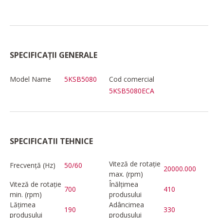
SPECIFICAȚII GENERALE
Model Name
5KSB5080
Cod comercial
5KSB5080ECA
SPECIFICATII TEHNICE
Viteză de rotație
Frecvență (Hz)
50/60
20000.000
max. (rpm)
Viteză de rotație
Înălțimea
700
410
min. (rpm)
produsului
Lățimea
Adâncimea
190
330
produsului
produsului