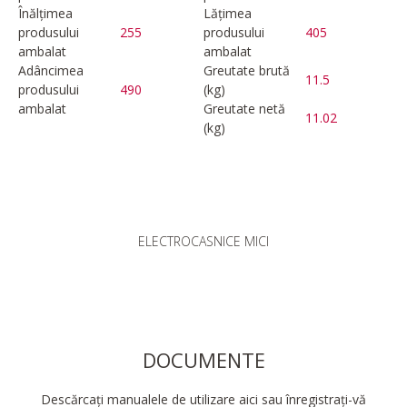
Înălțimea
Lățimea
produsului
255
produsului
405
ambalat
ambalat
Adâncimea
Greutate brută
11.5
produsului
490
(kg)
ambalat
Greutate netă
11.02
(kg)
ELECTROCASNICE MICI
DOCUMENTE
Descărcați manualele de utilizare aici sau înregistrați-vă