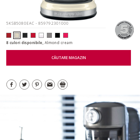
5KSB5080EAC
- 859792301000
8 culori disponibile,
Almond cream
CĂUTARE MAGAZIN