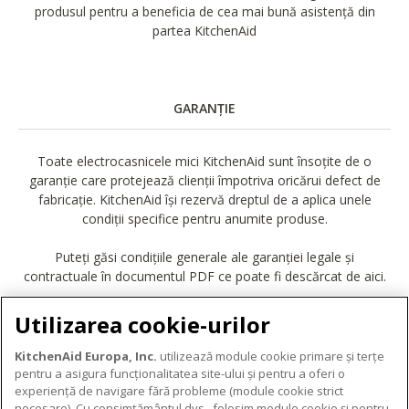
produsul pentru a beneficia de cea mai bună asistență din
partea KitchenAid
GARANȚIE
Toate electrocasnicele mici KitchenAid sunt însoțite de o
garanție care protejează clienții împotriva oricărui defect de
fabricație. KitchenAid își rezervă dreptul de a aplica unele
condiții specifice pentru anumite produse.
Puteți găsi condițiile generale ale garanției legale și
contractuale în documentul PDF ce poate fi descărcat de aici.
DESCĂRCARE GARANȚIE
Utilizarea cookie-urilor
KitchenAid Europa, Inc.
utilizează module cookie primare și terțe
pentru a asigura funcționalitatea site-ului și pentru a oferi o
experiență de navigare fără probleme (module cookie strict
necesare). Cu consimțământul dvs., folosim module cookie și pentru