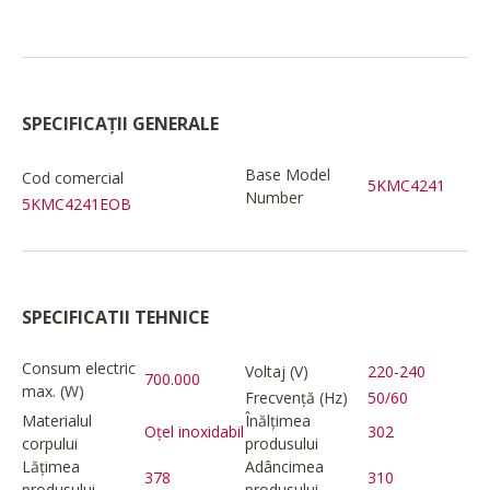
SPECIFICAȚII GENERALE
Base Model
Cod comercial
5KMC4241
Number
5KMC4241EOB
SPECIFICATII TEHNICE
Consum electric
Voltaj (V)
220-240
700.000
max. (W)
Frecvență (Hz)
50/60
Materialul
Înălțimea
Oțel inoxidabil
302
corpului
produsului
Lățimea
Adâncimea
378
310
produsului
produsului