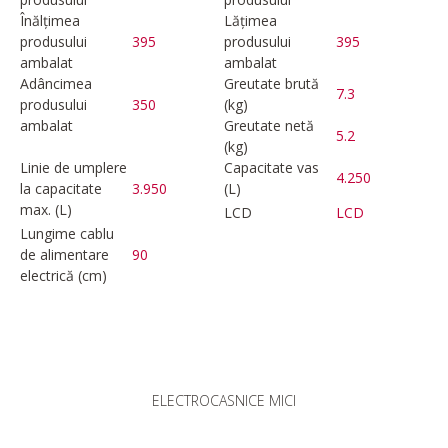
Înălțimea
Lățimea
produsului
395
produsului
395
ambalat
ambalat
Adâncimea
Greutate brută
7.3
produsului
350
(kg)
ambalat
Greutate netă
5.2
(kg)
Linie de umplere
Capacitate vas
4.250
la capacitate
3.950
(L)
max. (L)
LCD
LCD
Lungime cablu
de alimentare
90
electrică (cm)
ELECTROCASNICE MICI