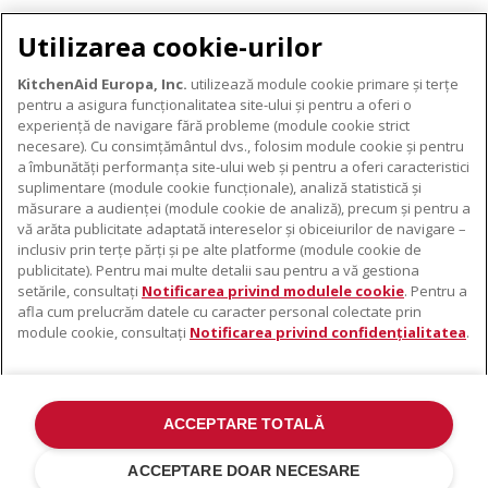
DESCĂRCARE GARANȚIE
Utilizarea cookie-urilor
KitchenAid Europa, Inc.
utilizează module cookie primare și terțe
pentru a asigura funcționalitatea site-ului și pentru a oferi o
experiență de navigare fără probleme (module cookie strict
necesare). Cu consimțământul dvs., folosim module cookie și pentru
DESPRE KITCHENAID
a îmbunătăți performanța site-ului web și pentru a oferi caracteristici
suplimentare (module cookie funcționale), analiză statistică și
Despre KitchenAid
măsurare a audienței (module cookie de analiză), precum și pentru a
PRODUSELE NOASTRE
vă arăta publicitate adaptată intereselor și obiceiurilor de navigare –
Istoria mărcii
inclusiv prin terțe părți și pe alte platforme (module cookie de
Electrocasnice mici
ODR
publicitate). Pentru mai multe detalii sau pentru a vă gestiona
SUPORT
Accesorii pentru produse
setările, consultați
Notificarea privind modulele cookie
. Pentru a
afla cum prelucrăm datele cu caracter personal colectate prin
De unde cumpărați
module cookie, consultați
Notificarea privind confidențialitatea
.
Localizator centre de service
Garanție și documente
Contacte
ACCEPTARE TOTALĂ
©2022 Toate drepturile rezervate. KitchenAid și designul mixerului cu
suport sunt mărci înregistrate în SUA. și în altă parte .
ACCEPTARE DOAR NECESARE