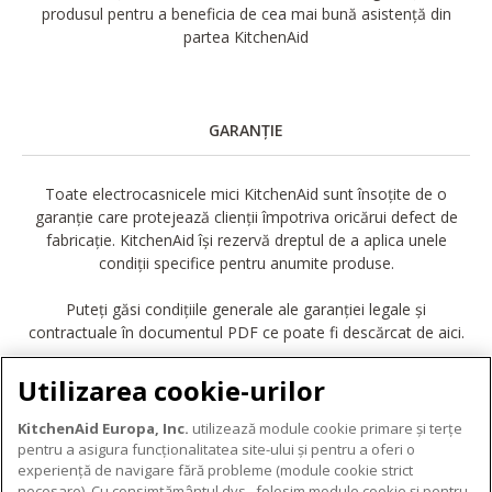
produsul pentru a beneficia de cea mai bună asistență din
partea KitchenAid
GARANȚIE
Toate electrocasnicele mici KitchenAid sunt însoțite de o
garanție care protejează clienții împotriva oricărui defect de
fabricație. KitchenAid își rezervă dreptul de a aplica unele
condiții specifice pentru anumite produse.
Puteți găsi condițiile generale ale garanției legale și
contractuale în documentul PDF ce poate fi descărcat de aici.
DESCĂRCARE GARANȚIE
Utilizarea cookie-urilor
KitchenAid Europa, Inc.
utilizează module cookie primare și terțe
pentru a asigura funcționalitatea site-ului și pentru a oferi o
experiență de navigare fără probleme (module cookie strict
necesare). Cu consimțământul dvs., folosim module cookie și pentru