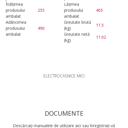
Înălțimea
Lățimea
produsului
255
produsului
405
ambalat
ambalat
Adâncimea
Greutate brută
11.5
produsului
490
(kg)
ambalat
Greutate netă
11.02
(kg)
ELECTROCASNICE MICI
DOCUMENTE
Descărcați manualele de utilizare aici sau înregistrați-vă