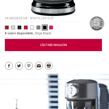
5KSB5080EOB
- 859792301020
8 culori disponibile,
Onyx black
CĂUTARE MAGAZIN