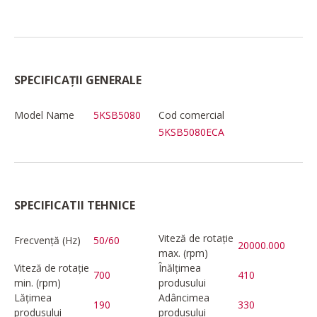
SPECIFICAȚII GENERALE
Model Name
5KSB5080
Cod comercial
5KSB5080ECA
SPECIFICATII TEHNICE
Viteză de rotație
Frecvență (Hz)
50/60
20000.000
max. (rpm)
Viteză de rotație
Înălțimea
700
410
min. (rpm)
produsului
Lățimea
Adâncimea
190
330
produsului
produsului