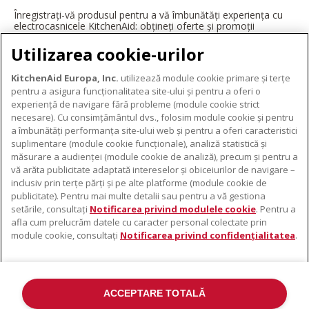
Înregistrați-vă produsul pentru a vă îmbunătăți experiența cu
electrocasnicele KitchenAid: obțineți oferte și promoții
exclusive, ponturi și sfaturi de la profesioniști și multe altele.
Utilizarea cookie-urilor
ÎNREGISTRAȚI-VĂ ACUM
KitchenAid Europa, Inc.
utilizează module cookie primare și terțe
pentru a asigura funcționalitatea site-ului și pentru a oferi o
experiență de navigare fără probleme (module cookie strict
necesare). Cu consimțământul dvs., folosim module cookie și pentru
DESPRE KITCHENAID
a îmbunătăți performanța site-ului web și pentru a oferi caracteristici
suplimentare (module cookie funcționale), analiză statistică și
Despre KitchenAid
măsurare a audienței (module cookie de analiză), precum și pentru a
PRODUSELE NOASTRE
vă arăta publicitate adaptată intereselor și obiceiurilor de navigare –
Istoria mărcii
inclusiv prin terțe părți și pe alte platforme (module cookie de
Electrocasnice mici
ODR
publicitate). Pentru mai multe detalii sau pentru a vă gestiona
SUPORT
Accesorii pentru produse
setările, consultați
Notificarea privind modulele cookie
. Pentru a
afla cum prelucrăm datele cu caracter personal colectate prin
De unde cumpărați
module cookie, consultați
Notificarea privind confidențialitatea
.
Localizator centre de service
Garanție și documente
Contacte
ACCEPTARE TOTALĂ