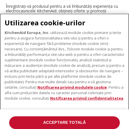
Înregistrați-vă produsul pentru a vă îmbunătăți experiența cu
electrocasnicele KitchenAid: obțineți oferte și promoții
exclusive, ponturi și sfaturi de la profesioniști și multe altele.
Utilizarea cookie-urilor
ÎNREGISTRAȚI-VĂ ACUM
KitchenAid Europa, Inc.
utilizează module cookie primare și terțe
pentru a asigura funcționalitatea site-ului și pentru a oferi o
experiență de navigare fără probleme (module cookie strict
necesare). Cu consimțământul dvs., folosim module cookie și pentru
DESPRE KITCHENAID
a îmbunătăți performanța site-ului web și pentru a oferi caracteristici
suplimentare (module cookie funcționale), analiză statistică și
Despre KitchenAid
măsurare a audienței (module cookie de analiză), precum și pentru a
PRODUSELE NOASTRE
vă arăta publicitate adaptată intereselor și obiceiurilor de navigare –
Istoria mărcii
inclusiv prin terțe părți și pe alte platforme (module cookie de
Electrocasnice mici
ODR
publicitate). Pentru mai multe detalii sau pentru a vă gestiona
SUPORT
Accesorii pentru produse
setările, consultați
Notificarea privind modulele cookie
. Pentru a
afla cum prelucrăm datele cu caracter personal colectate prin
De unde cumpărați
module cookie, consultați
Notificarea privind confidențialitatea
.
Localizator centre de service
Garanție și documente
Contacte
ACCEPTARE TOTALĂ