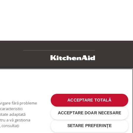
ACCEPTARE TOTALĂ
avigare fără probleme
aracteristici
ACCEPTARE DOAR NECESARE
citate adaptată
ntru a vă gestiona
 consultați
SETARE PREFERINȚE