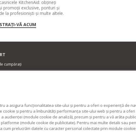
casnicele KitchenAid: obțineți
și promoții exclusive, ponturi și
 de la profesioniști și multe altele.
ISTRAȚI-VĂ ACUM
RT
de cumpărați
zator centre de service
ie și documente
cte
ru a asigura funcționalitatea site-ului și pentru a oferi o experiență de n
cookie și pentru a îmbunătăți performanța site-ului web și pentru a oferi c
 a audienței (module cookie de analiză), precum și pentru a vă arăta publi
alte platforme (module cookie de publicitate). Pentru mai multe detalii sau pe
fla cum prelucrăm datele cu caracter personal colectate prin module cookie,