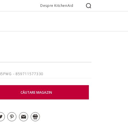
Despre KitchenAid
B5PWG
- 859711577330
CĂUTARE MAGAZIN