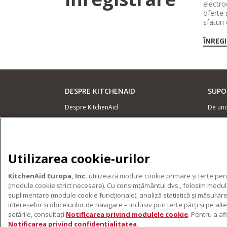
electro
oferte 
sfaturi
ÎNREG
DESPRE KITCHENAID
SUPO
Despre KitchenAid
De un
Istoria mărcii
Locali
ODR
Garanț
Conta
Utilizarea cookie-urilor
PRODUSELE NOASTRE
KitchenAid Europa, Inc.
utilizează module cookie primare și terțe pent
Electrocasnice mici
(module cookie strict necesare). Cu consimțământul dvs., folosim module 
Accesorii pentru produse
suplimentare (module cookie funcționale), analiză statistică și măsurare
intereselor și obiceiurilor de navigare – inclusiv prin terțe părți și pe 
setările, consultați
Notificarea privind modulele cookie
. Pentru a a
Notificarea privind confidențialitatea
.