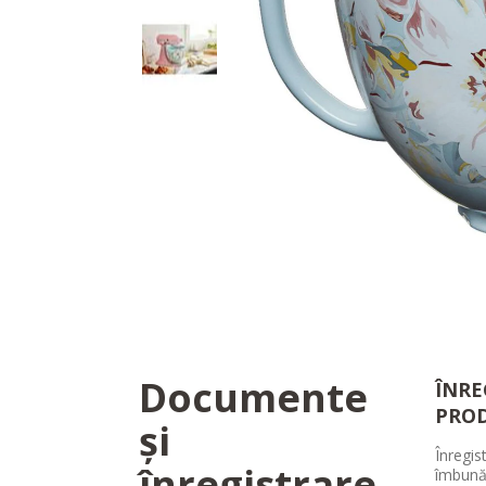
Documente
ÎNRE
PRO
și
Înregis
înregistrare
îmbună