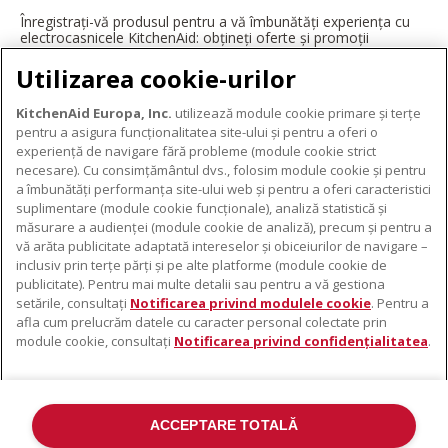
Înregistrați-vă produsul pentru a vă îmbunătăți experiența cu
electrocasnicele KitchenAid: obțineți oferte și promoții
exclusive, ponturi și sfaturi de la profesioniști și multe altele.
Utilizarea cookie-urilor
ÎNREGISTRAȚI-VĂ ACUM
KitchenAid Europa, Inc.
utilizează module cookie primare și terțe
pentru a asigura funcționalitatea site-ului și pentru a oferi o
experiență de navigare fără probleme (module cookie strict
necesare). Cu consimțământul dvs., folosim module cookie și pentru
DESPRE KITCHENAID
a îmbunătăți performanța site-ului web și pentru a oferi caracteristici
suplimentare (module cookie funcționale), analiză statistică și
Despre KitchenAid
măsurare a audienței (module cookie de analiză), precum și pentru a
PRODUSELE NOASTRE
vă arăta publicitate adaptată intereselor și obiceiurilor de navigare –
Istoria mărcii
inclusiv prin terțe părți și pe alte platforme (module cookie de
Electrocasnice mici
ODR
publicitate). Pentru mai multe detalii sau pentru a vă gestiona
SUPORT
Accesorii pentru produse
setările, consultați
Notificarea privind modulele cookie
. Pentru a
afla cum prelucrăm datele cu caracter personal colectate prin
De unde cumpărați
module cookie, consultați
Notificarea privind confidențialitatea
.
Localizator centre de service
Garanție și documente
Contacte
ACCEPTARE TOTALĂ