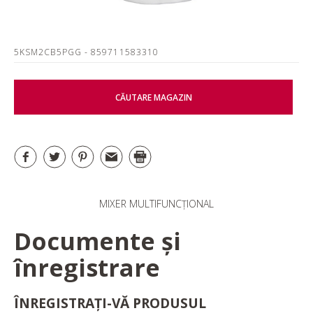
5KSM2CB5PGG
- 859711583310
CĂUTARE MAGAZIN
MIXER MULTIFUNCȚIONAL
Documente și
înregistrare
ÎNREGISTRAȚI-VĂ PRODUSUL