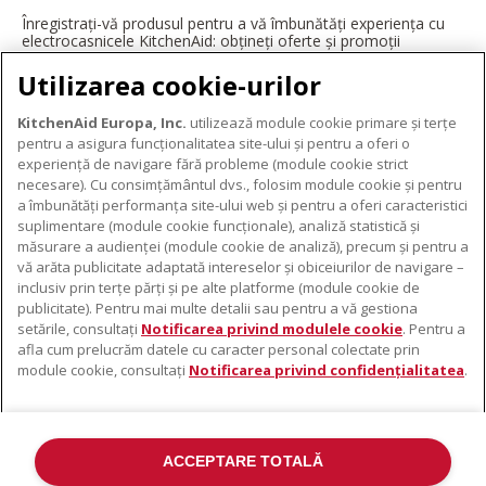
Înregistrați-vă produsul pentru a vă îmbunătăți experiența cu
electrocasnicele KitchenAid: obțineți oferte și promoții
exclusive, ponturi și sfaturi de la profesioniști și multe altele.
Utilizarea cookie-urilor
ÎNREGISTRAȚI-VĂ ACUM
KitchenAid Europa, Inc.
utilizează module cookie primare și terțe
pentru a asigura funcționalitatea site-ului și pentru a oferi o
experiență de navigare fără probleme (module cookie strict
necesare). Cu consimțământul dvs., folosim module cookie și pentru
DESPRE KITCHENAID
a îmbunătăți performanța site-ului web și pentru a oferi caracteristici
suplimentare (module cookie funcționale), analiză statistică și
Despre KitchenAid
măsurare a audienței (module cookie de analiză), precum și pentru a
PRODUSELE NOASTRE
vă arăta publicitate adaptată intereselor și obiceiurilor de navigare –
Istoria mărcii
inclusiv prin terțe părți și pe alte platforme (module cookie de
Electrocasnice mici
ODR
publicitate). Pentru mai multe detalii sau pentru a vă gestiona
SUPORT
Accesorii pentru produse
setările, consultați
Notificarea privind modulele cookie
. Pentru a
afla cum prelucrăm datele cu caracter personal colectate prin
De unde cumpărați
module cookie, consultați
Notificarea privind confidențialitatea
.
Localizator centre de service
Garanție și documente
Contacte
ACCEPTARE TOTALĂ