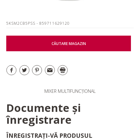
5KSM2CB5PSS
- 859711629120
CĂUTARE MAGAZIN
MIXER MULTIFUNCȚIONAL
Documente și
înregistrare
ÎNREGISTRAȚI-VĂ PRODUSUL