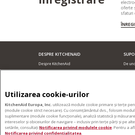
electro
oferte 
sfaturi
ÎNREG
DESPRE KITCHENAID
SUPO
Despre KitchenAid
De un
Istoria mărcii
Locali
ODR
Garanț
Conta
Utilizarea cookie-urilor
PRODUSELE NOASTRE
KitchenAid Europa, Inc.
utilizează module cookie primare și terțe pent
Electrocasnice mici
(module cookie strict necesare). Cu consimțământul dvs., folosim module 
Accesorii pentru produse
suplimentare (module cookie funcționale), analiză statistică și măsurare
intereselor și obiceiurilor de navigare – inclusiv prin terțe părți și pe 
setările, consultați
Notificarea privind modulele cookie
. Pentru a a
Notificarea privind confidențialitatea
.