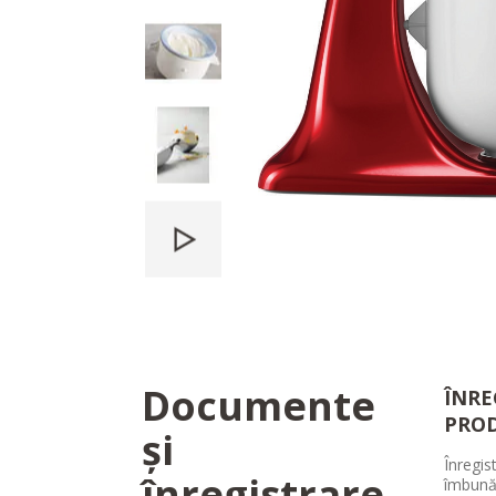
Documente
ÎNRE
PRO
și
Înregis
înregistrare
îmbună