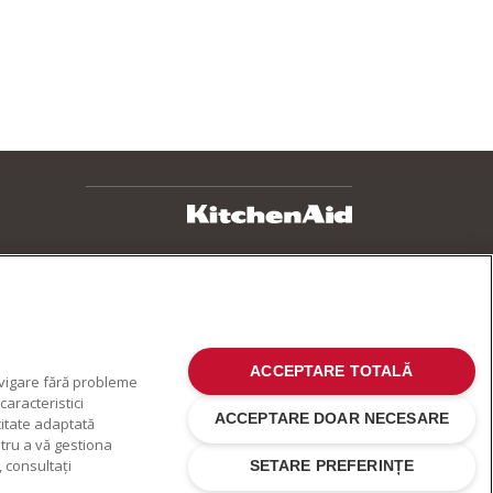
ACCEPTARE TOTALĂ
avigare fără probleme
aracteristici
ACCEPTARE DOAR NECESARE
citate adaptată
ntru a vă gestiona
 consultați
SETARE PREFERINȚE