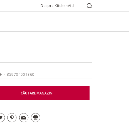
Despre KitchenAid
WH
- 859704001360
CĂUTARE MAGAZIN