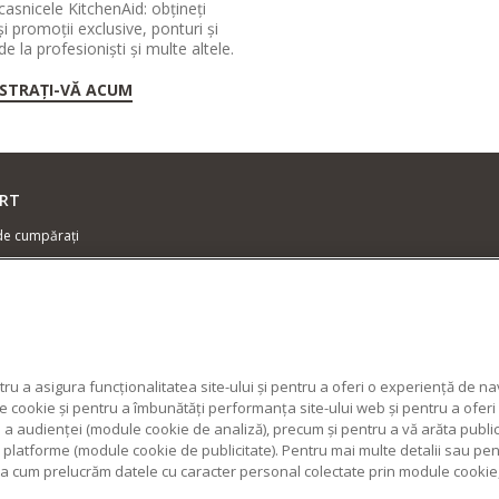
casnicele KitchenAid: obțineți
și promoții exclusive, ponturi și
 de la profesioniști și multe altele.
ISTRAȚI-VĂ ACUM
RT
de cumpărați
zator centre de service
ie și documente
cte
ru a asigura funcționalitatea site-ului și pentru a oferi o experiență de n
cookie și pentru a îmbunătăți performanța site-ului web și pentru a oferi c
 a audienței (module cookie de analiză), precum și pentru a vă arăta publi
alte platforme (module cookie de publicitate). Pentru mai multe detalii sau pe
fla cum prelucrăm datele cu caracter personal colectate prin module cookie,