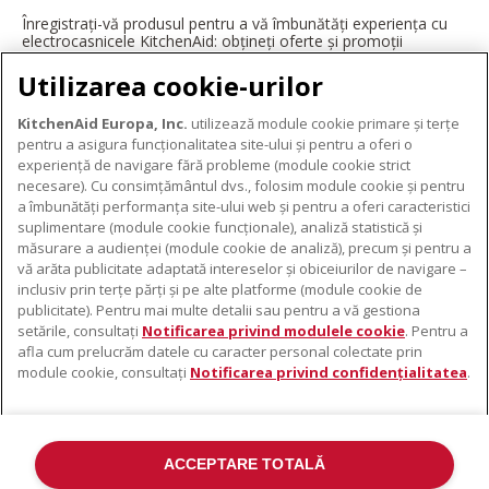
Înregistrați-vă produsul pentru a vă îmbunătăți experiența cu
electrocasnicele KitchenAid: obțineți oferte și promoții
exclusive, ponturi și sfaturi de la profesioniști și multe altele.
Utilizarea cookie-urilor
ÎNREGISTRAȚI-VĂ ACUM
KitchenAid Europa, Inc.
utilizează module cookie primare și terțe
pentru a asigura funcționalitatea site-ului și pentru a oferi o
experiență de navigare fără probleme (module cookie strict
necesare). Cu consimțământul dvs., folosim module cookie și pentru
DESPRE KITCHENAID
a îmbunătăți performanța site-ului web și pentru a oferi caracteristici
suplimentare (module cookie funcționale), analiză statistică și
Despre KitchenAid
măsurare a audienței (module cookie de analiză), precum și pentru a
PRODUSELE NOASTRE
vă arăta publicitate adaptată intereselor și obiceiurilor de navigare –
Istoria mărcii
inclusiv prin terțe părți și pe alte platforme (module cookie de
Electrocasnice mici
ODR
publicitate). Pentru mai multe detalii sau pentru a vă gestiona
SUPORT
Accesorii pentru produse
setările, consultați
Notificarea privind modulele cookie
. Pentru a
afla cum prelucrăm datele cu caracter personal colectate prin
De unde cumpărați
module cookie, consultați
Notificarea privind confidențialitatea
.
Localizator centre de service
Garanție și documente
Contacte
ACCEPTARE TOTALĂ