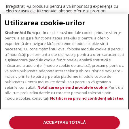
Înregistrați-vă produsul pentru a vă îmbunătăți experiența cu
electrocasnicele KitchenAid: obțineți oferte și promoții
exclusive, ponturi și sfaturi de la profesioniști și multe altele.
Utilizarea cookie-urilor
ÎNREGISTRAȚI-VĂ ACUM
KitchenAid Europa, Inc.
utilizează module cookie primare și terțe
pentru a asigura funcționalitatea site-ului și pentru a oferi o
experiență de navigare fără probleme (module cookie strict
necesare). Cu consimțământul dvs., folosim module cookie și pentru
DESPRE KITCHENAID
a îmbunătăți performanța site-ului web și pentru a oferi caracteristici
suplimentare (module cookie funcționale), analiză statistică și
Despre KitchenAid
măsurare a audienței (module cookie de analiză), precum și pentru a
PRODUSELE NOASTRE
vă arăta publicitate adaptată intereselor și obiceiurilor de navigare –
Istoria mărcii
inclusiv prin terțe părți și pe alte platforme (module cookie de
Electrocasnice mici
ODR
publicitate). Pentru mai multe detalii sau pentru a vă gestiona
SUPORT
Accesorii pentru produse
setările, consultați
Notificarea privind modulele cookie
. Pentru a
afla cum prelucrăm datele cu caracter personal colectate prin
De unde cumpărați
module cookie, consultați
Notificarea privind confidențialitatea
.
Localizator centre de service
Garanție și documente
Contacte
ACCEPTARE TOTALĂ