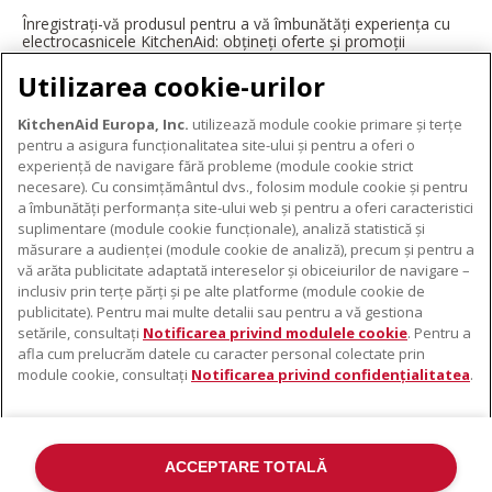
Înregistrați-vă produsul pentru a vă îmbunătăți experiența cu
electrocasnicele KitchenAid: obțineți oferte și promoții
exclusive, ponturi și sfaturi de la profesioniști și multe altele.
Utilizarea cookie-urilor
ÎNREGISTRAȚI-VĂ ACUM
KitchenAid Europa, Inc.
utilizează module cookie primare și terțe
pentru a asigura funcționalitatea site-ului și pentru a oferi o
experiență de navigare fără probleme (module cookie strict
necesare). Cu consimțământul dvs., folosim module cookie și pentru
DESPRE KITCHENAID
a îmbunătăți performanța site-ului web și pentru a oferi caracteristici
suplimentare (module cookie funcționale), analiză statistică și
Despre KitchenAid
măsurare a audienței (module cookie de analiză), precum și pentru a
PRODUSELE NOASTRE
vă arăta publicitate adaptată intereselor și obiceiurilor de navigare –
Istoria mărcii
inclusiv prin terțe părți și pe alte platforme (module cookie de
Electrocasnice mici
ODR
publicitate). Pentru mai multe detalii sau pentru a vă gestiona
SUPORT
Accesorii pentru produse
setările, consultați
Notificarea privind modulele cookie
. Pentru a
afla cum prelucrăm datele cu caracter personal colectate prin
De unde cumpărați
module cookie, consultați
Notificarea privind confidențialitatea
.
Localizator centre de service
Garanție și documente
Contacte
ACCEPTARE TOTALĂ