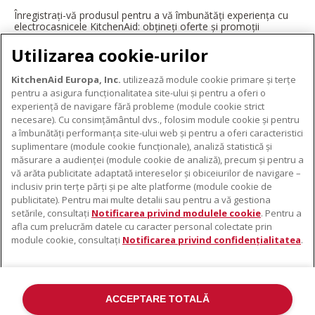
Înregistrați-vă produsul pentru a vă îmbunătăți experiența cu
electrocasnicele KitchenAid: obțineți oferte și promoții
exclusive, ponturi și sfaturi de la profesioniști și multe altele.
Utilizarea cookie-urilor
ÎNREGISTRAȚI-VĂ ACUM
KitchenAid Europa, Inc.
utilizează module cookie primare și terțe
pentru a asigura funcționalitatea site-ului și pentru a oferi o
experiență de navigare fără probleme (module cookie strict
necesare). Cu consimțământul dvs., folosim module cookie și pentru
DESPRE KITCHENAID
a îmbunătăți performanța site-ului web și pentru a oferi caracteristici
suplimentare (module cookie funcționale), analiză statistică și
Despre KitchenAid
măsurare a audienței (module cookie de analiză), precum și pentru a
PRODUSELE NOASTRE
vă arăta publicitate adaptată intereselor și obiceiurilor de navigare –
Istoria mărcii
inclusiv prin terțe părți și pe alte platforme (module cookie de
Electrocasnice mici
ODR
publicitate). Pentru mai multe detalii sau pentru a vă gestiona
SUPORT
Accesorii pentru produse
setările, consultați
Notificarea privind modulele cookie
. Pentru a
afla cum prelucrăm datele cu caracter personal colectate prin
De unde cumpărați
module cookie, consultați
Notificarea privind confidențialitatea
.
Localizator centre de service
Garanție și documente
Contacte
ACCEPTARE TOTALĂ