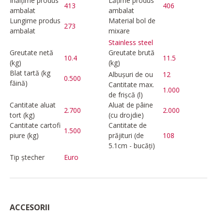
Înălțime produs
Lățime produs
413
406
ambalat
ambalat
Lungime produs
Material bol de
273
ambalat
mixare
Stainless steel
Greutate netă
Greutate brută
10.4
11.5
(kg)
(kg)
Blat tartă (kg
Albușuri de ou
12
0.500
făină)
Cantitate max.
1.000
de frișcă (l)
Cantitate aluat
Aluat de pâine
2.700
2.000
tort (kg)
(cu drojdie)
Cantitate cartofi
Cantitate de
1.500
piure (kg)
prăjituri (de
108
5.1cm - bucăți)
Tip ștecher
Euro
ACCESORII