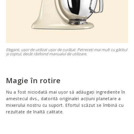
Elegant, ușor de utilizat ușor de curățat. Petreceți mai mult cu gătitul
și coptul, decât răsfoind manualul de utilizare.
Magie în rotire
Nu a fost niciodată mai ușor să adăugați ingrediente în
amestecul dvs., datorită originalei acțiuni planetare a
mixerului nostru cu suport. Efortul scăzut se îmbină cu
rezultate de înaltă calitate.