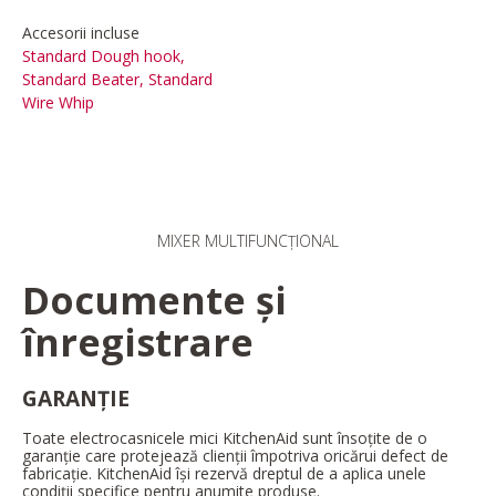
Accesorii incluse
Standard Dough hook,
Standard Beater, Standard
Wire Whip
MIXER MULTIFUNCȚIONAL
Documente și
înregistrare
GARANȚIE
Toate electrocasnicele mici KitchenAid sunt însoțite de o
garanție care protejează clienții împotriva oricărui defect de
fabricație. KitchenAid își rezervă dreptul de a aplica unele
condiții specifice pentru anumite produse.