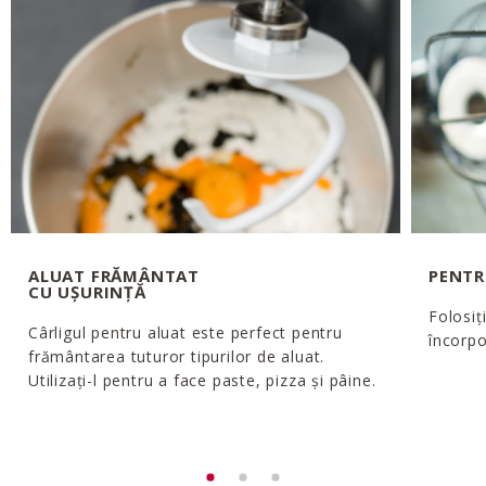
ALUAT FRĂMÂNTAT
PENTR
CU UȘURINȚĂ
Folosiț
Cârligul pentru aluat este perfect pentru
încorpo
frământarea tuturor tipurilor de aluat.
Utilizați-l pentru a face paste, pizza și pâine.