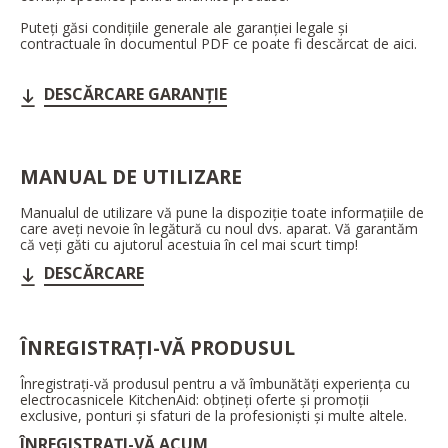
Puteți găsi condițiile generale ale garanției legale și
contractuale în documentul PDF ce poate fi descărcat de aici.
DESCĂRCARE GARANȚIE
MANUAL DE UTILIZARE
Manualul de utilizare vă pune la dispoziție toate informațiile de
care aveți nevoie în legătură cu noul dvs. aparat. Vă garantăm
că veți găti cu ajutorul acestuia în cel mai scurt timp!
DESCĂRCARE
ÎNREGISTRAȚI-VĂ PRODUSUL
Înregistrați-vă produsul pentru a vă îmbunătăți experiența cu
electrocasnicele KitchenAid: obțineți oferte și promoții
exclusive, ponturi și sfaturi de la profesioniști și multe altele.
ÎNREGISTRAȚI-VĂ ACUM