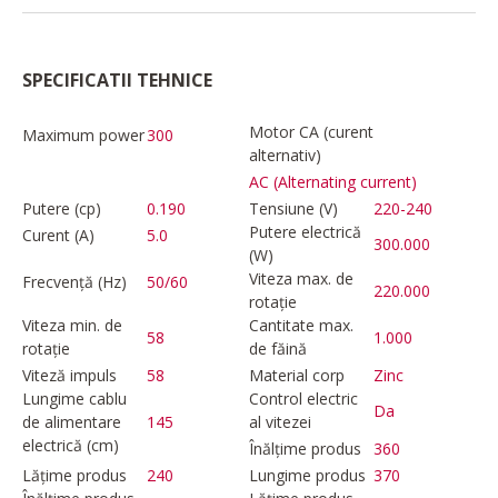
SPECIFICATII TEHNICE
Motor CA (curent
Maximum power
300
alternativ)
AC (Alternating current)
Putere (cp)
0.190
Tensiune (V)
220-240
Putere electrică
Curent (A)
5.0
300.000
(W)
Viteza max. de
Frecvență (Hz)
50/60
220.000
rotație
Viteza min. de
Cantitate max.
58
1.000
rotație
de făină
Viteză impuls
58
Material corp
Zinc
Lungime cablu
Control electric
Da
de alimentare
145
al vitezei
electrică (cm)
Înălțime produs
360
Lățime produs
240
Lungime produs
370