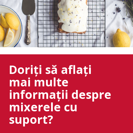
Doriți să aflați
mai multe
informații despre
mixerele cu
suport?