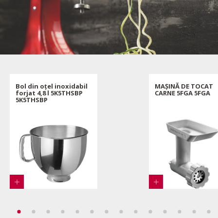
Bol din oțel inoxidabil
MAȘINĂ DE TOCAT
forjat 4,8 l 5K5THSBP
CARNE 5FGA 5FGA
5K5THSBP