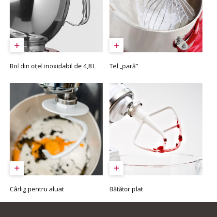
Bol din oțel inoxidabil de 4,8 L
Tel „pară”
Cârlig pentru aluat
Bătător plat