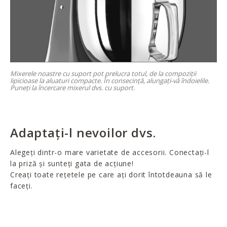
Mixerele noastre cu suport pot prelucra totul, de la compoziții
lipicioase la aluaturi compacte. În consecință, alungați-vă îndoielile.
Puneți la încercare mixerul dvs. cu suport.
Adaptați-l nevoilor dvs.
Alegeți dintr-o mare varietate de accesorii. Conectați-l
la priză și sunteți gata de acțiune!
Creați toate rețetele pe care ați dorit întotdeauna să le
faceți.