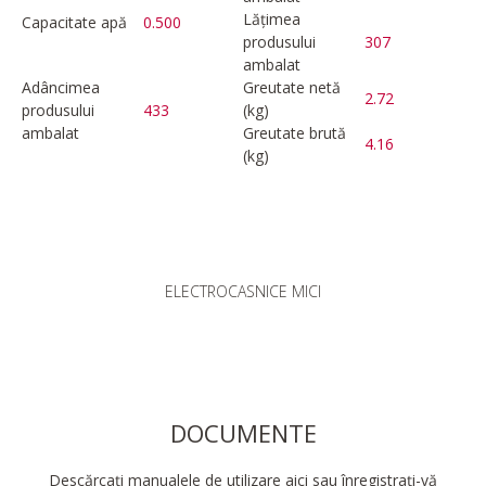
Lățimea
Capacitate apă
0.500
produsului
307
ambalat
Adâncimea
Greutate netă
2.72
produsului
433
(kg)
ambalat
Greutate brută
4.16
(kg)
ELECTROCASNICE MICI
DOCUMENTE
Descărcați manualele de utilizare aici sau înregistrați-vă