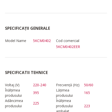
SPECIFICAȚII GENERALE
Model Name
5KCM0402
Cod comercial
5KCM0402EER
SPECIFICATII TEHNICE
Voltaj (V)
220-240
Frecvență (Hz)
50/60
Înălțimea
Lățimea
395
165
produsului
produsului
Adâncimea
Înălțimea
225
produsului
produsului
223
ambalat