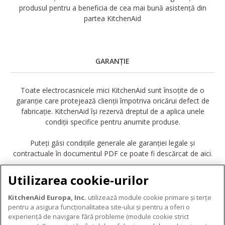
produsul pentru a beneficia de cea mai bună asistență din
partea KitchenAid
GARANȚIE
Toate electrocasnicele mici KitchenAid sunt însoțite de o
garanție care protejează clienții împotriva oricărui defect de
fabricație. KitchenAid își rezervă dreptul de a aplica unele
condiții specifice pentru anumite produse.
Puteți găsi condițiile generale ale garanției legale și
contractuale în documentul PDF ce poate fi descărcat de aici.
DESCĂRCARE GARANȚIE
Utilizarea cookie-urilor
KitchenAid Europa, Inc.
utilizează module cookie primare și terțe
pentru a asigura funcționalitatea site-ului și pentru a oferi o
experiență de navigare fără probleme (module cookie strict