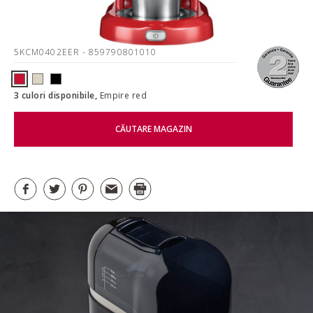
5KCM0402EER
- 859790801010
3 culori disponibile,
Empire red
CĂUTARE MAGAZIN