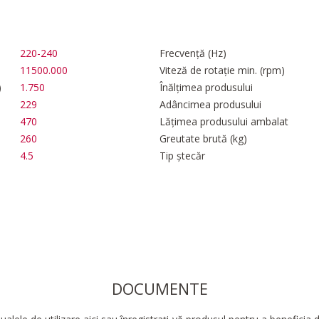
220-240
Frecvență (Hz)
11500.000
Viteză de rotație min. (rpm)
)
1.750
Înălțimea produsului
229
Adâncimea produsului
470
Lățimea produsului ambalat
260
Greutate brută (kg)
4.5
Tip ștecăr
DOCUMENTE