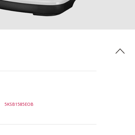
5KSB1585EOB