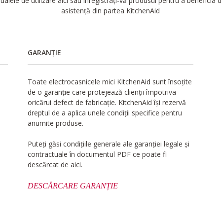
alele de utilizare aici sau înregistrați-vă produsul pentru a beneficia
asistență din partea KitchenAid
GARANȚIE
Toate electrocasnicele mici KitchenAid sunt însoțite
de o garanție care protejează clienții împotriva
oricărui defect de fabricație. KitchenAid își rezervă
dreptul de a aplica unele condiții specifice pentru
anumite produse.
Puteți găsi condițiile generale ale garanției legale și
contractuale în documentul PDF ce poate fi
descărcat de aici.
DESCĂRCARE GARANȚIE