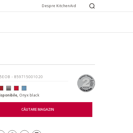
Despre KitchenAid
85EOB
- 859715001020
disponibile,
Onyx black
CĂUTARE MAGAZIN