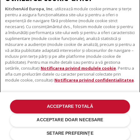
KitchenAid Europa, Inc.
utilizează module cookie primare și terțe
pentru a asigura funcționalitatea site-ului și pentru a oferi o
experiență de navigare fără probleme (module cookie strict
necesare). Cu consimțământul dvs., folosim module cookie și pentru
DESPRE KITCHENAID
a îmbunătăți performanța site-ului web și pentru a oferi caracteristici
suplimentare (module cookie funcționale), analiză statistică și
Despre KitchenAid
măsurare a audienței (module cookie de analiză), precum și pentru a
PRODUSELE NOASTRE
vă arăta publicitate adaptată intereselor și obiceiurilor de navigare –
Istoria mărcii
inclusiv prin terțe părți și pe alte platforme (module cookie de
Electrocasnice mici
ODR
publicitate). Pentru mai multe detalii sau pentru a vă gestiona
SUPORT
Accesorii pentru produse
setările, consultați
Notificarea privind modulele cookie
. Pentru a
afla cum prelucrăm datele cu caracter personal colectate prin
De unde cumpărați
module cookie, consultați
Notificarea privind confidențialitatea
.
Localizator centre de service
Garanție și documente
Contacte
ACCEPTARE TOTALĂ
©2022 Toate drepturile rezervate. KitchenAid și designul mixerului cu
suport sunt mărci înregistrate în SUA. și în altă parte .
ACCEPTARE DOAR NECESARE
Notificare Privind Confidențialitatea
.
Modulele cookie
.
Alte țări
SETARE PREFERINȚE