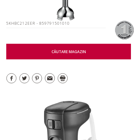
5KHBC212EER
- 859791501010
CĂUTARE MAGAZIN