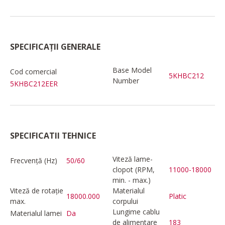
SPECIFICAȚII GENERALE
Base Model
Cod comercial
5KHBC212
Number
5KHBC212EER
SPECIFICATII TEHNICE
Viteză lame-
Frecvență (Hz)
50/60
clopot (RPM,
11000-18000
min. - max.)
Viteză de rotație
Materialul
18000.000
Platic
max.
corpului
Lungime cablu
Materialul lamei
Da
de alimentare
183