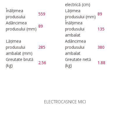
electrică (cm)
Înălțimea
Lățimea
559
89
produsului
produsului (mm)
Adâncimea
Înălțimea
89
produsului (mm)
produsului
135
ambalat
Lățimea
Adâncimea
produsului
285
produsului
380
ambalat (mm)
ambalat
Greutate brută
Greutate netă
2.56
1.88
(kg)
(kg)
ELECTROCASNICE MICI