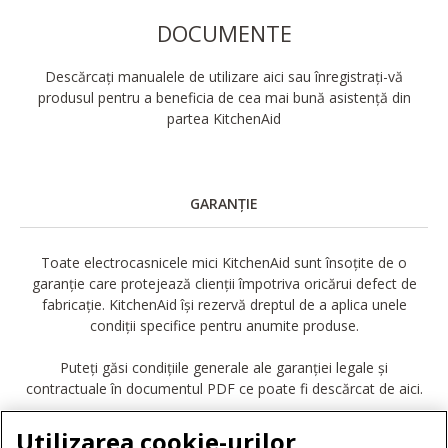
DOCUMENTE
Descărcați manualele de utilizare aici sau înregistrați-vă
produsul pentru a beneficia de cea mai bună asistență din
partea KitchenAid
GARANȚIE
Toate electrocasnicele mici KitchenAid sunt însoțite de o
garanție care protejează clienții împotriva oricărui defect de
fabricație. KitchenAid își rezervă dreptul de a aplica unele
condiții specifice pentru anumite produse.
Puteți găsi condițiile generale ale garanției legale și
contractuale în documentul PDF ce poate fi descărcat de aici.
DESCĂRCARE GARANȚIE
Utilizarea cookie-urilor