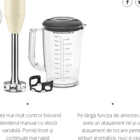
eți mai mult control folosind
Pe lângă funcția de amestec
blenderul manual cu viteză
aveți un atașament tel și 
variabilă. Porniți încet și
atașament de tocare pent
continuați mai rapid
ierburi aromatice, nuci și ce