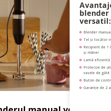
Avantaj
blender
versatil:
Blender manual
Tel și tocător i
Recipient de 1 
și mâner
Lamă eficientă 
Protecție de ut
vasele de gătit
Buton de contro
Garanție de 2 a
nderul manual versatil pe