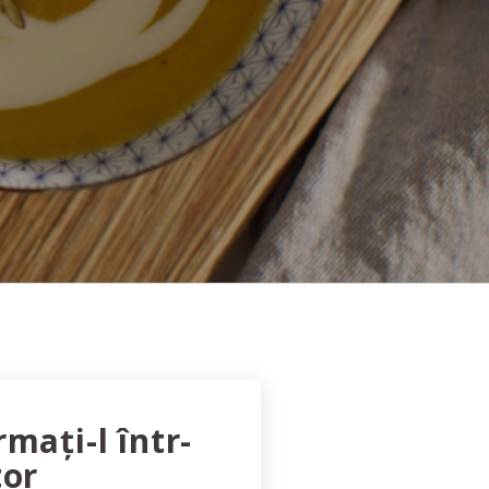
mați-l într-
tor