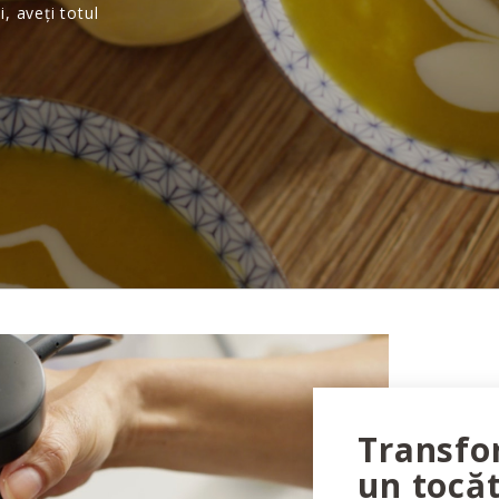
, aveți totul
Transfor
un tocă