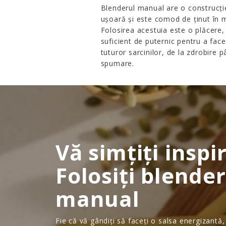
Blenderul manual are o construcți
ușoară și este comod de ținut în 
Folosirea acestuia este o plăcere, 
suficient de puternic pentru a face
tuturor sarcinilor, de la zdrobire p
spumare.
Vă simțiți inspi
Folosiți blende
manual
Fie că vă gândiți să faceți o salsa energizantă,