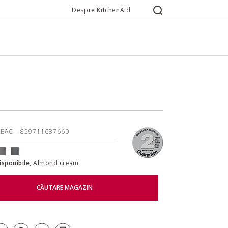
Despre KitchenAid
3EAC
- 859711687660
disponibile,
Almond cream
CĂUTARE MAGAZIN