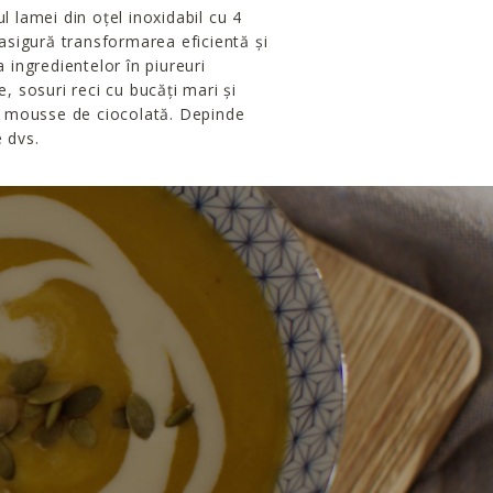
l lamei din oțel inoxidabil cu 4
 asigură transformarea eficientă și
a ingredientelor în piureuri
e, sosuri reci cu bucăți mari și
n mousse de ciocolată. Depinde
 dvs.