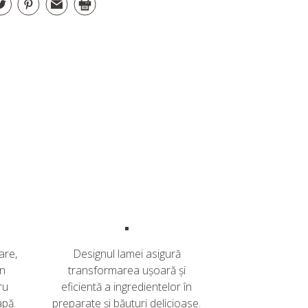
are,
Designul lamei asigură
un
transformarea ușoară și
ru
eficientă a ingredientelor în
apă.
preparate și băuturi delicioase.