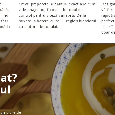
e
Creați preparate și băuturi exact așa cum
Designu
mână.
vi le imaginați, folosind butonul de
vârfuri
fiind
control pentru viteză variabilă. De la
rapidă 
 față
mixare la batere cu telul, reglați blenderul
perfect
ână la
cu ajutorul butonului.
chiar î
doar de
rat?
rul
 un piure de