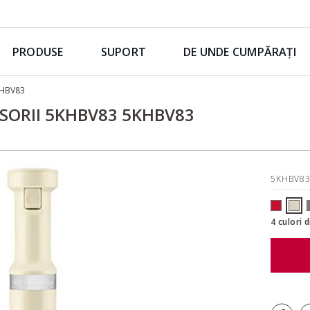
PRODUSE
SUPORT
DE UNDE CUMPĂRAȚI
KHBV83
SORII 5KHBV83 5KHBV83
5KHBV8
4 culori 