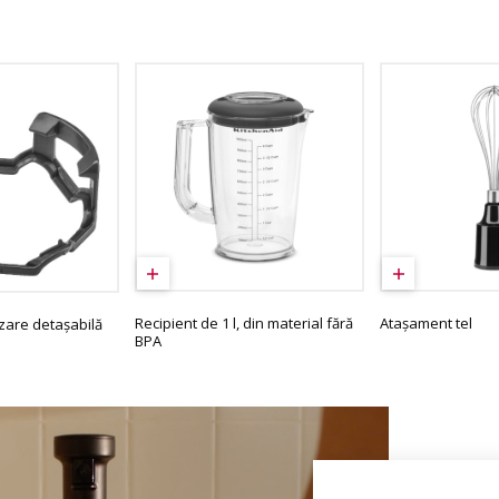
Recipient de 1 l, din material fără
Atașament tel
izare detașabilă
BPA