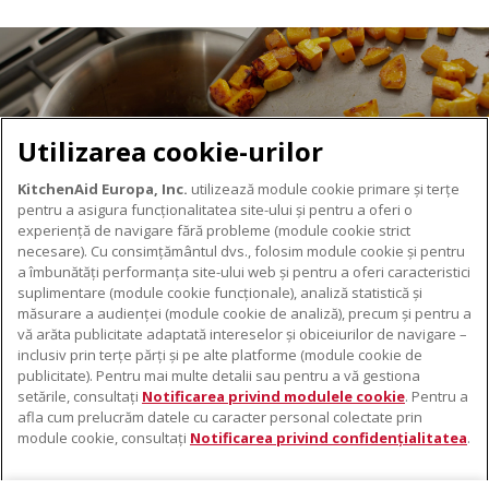
Utilizarea cookie-urilor
KitchenAid Europa, Inc.
utilizează module cookie primare și terțe
pentru a asigura funcționalitatea site-ului și pentru a oferi o
experiență de navigare fără probleme (module cookie strict
necesare). Cu consimțământul dvs., folosim module cookie și pentru
DESPRE KITCHENAID
a îmbunătăți performanța site-ului web și pentru a oferi caracteristici
suplimentare (module cookie funcționale), analiză statistică și
Despre KitchenAid
măsurare a audienței (module cookie de analiză), precum și pentru a
PRODUSELE NOASTRE
vă arăta publicitate adaptată intereselor și obiceiurilor de navigare –
Istoria mărcii
inclusiv prin terțe părți și pe alte platforme (module cookie de
Electrocasnice mici
ODR
publicitate). Pentru mai multe detalii sau pentru a vă gestiona
SUPORT
Accesorii pentru produse
setările, consultați
Notificarea privind modulele cookie
. Pentru a
afla cum prelucrăm datele cu caracter personal colectate prin
De unde cumpărați
module cookie, consultați
Notificarea privind confidențialitatea
.
Localizator centre de service
Garanție și documente