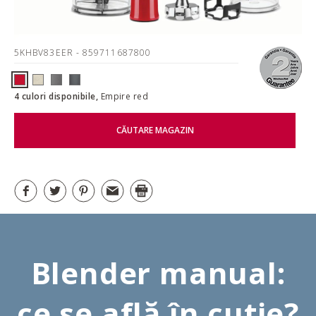
5KHBV83EER
- 859711687800
4 culori disponibile,
Empire red
CĂUTARE MAGAZIN
Blender manual:
ce se află în cutie?