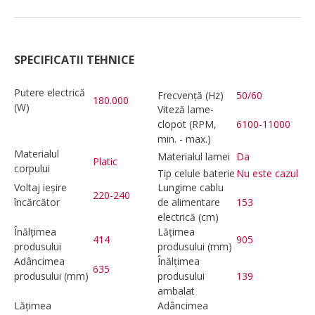
SPECIFICATII TEHNICE
Putere electrică
Frecvență (Hz)
50/60
180.000
(W)
Viteză lame-
clopot (RPM,
6100-11000
min. - max.)
Materialul
Materialul lamei
Da
Platic
corpului
Tip celule baterie
Nu este cazul
Voltaj ieșire
Lungime cablu
220-240
încărcător
de alimentare
153
electrică (cm)
Înălțimea
Lățimea
414
905
produsului
produsului (mm)
Adâncimea
Înălțimea
635
produsului (mm)
produsului
139
ambalat
Lățimea
Adâncimea