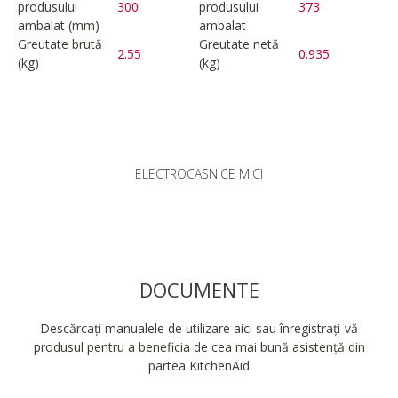
produsului
300
produsului
373
ambalat (mm)
ambalat
Greutate brută
Greutate netă
2.55
0.935
(kg)
(kg)
ELECTROCASNICE MICI
DOCUMENTE
Descărcați manualele de utilizare aici sau înregistrați-vă
produsul pentru a beneficia de cea mai bună asistență din
partea KitchenAid