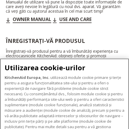
Manualul de utilizare vă pune la dispoziție toate informațiile de
care aveți nevoie în legătură cu noul dvs. aparat. Vă garantăm
că veți găti cu ajutorul acestuia în cel mai scurt timp!
OWNER MANUAL
USE AND CARE
ÎNREGISTRAȚI-VĂ PRODUSUL
Înregistrați-vă produsul pentru a vă îmbunătăți experiența cu
electrocasnicele KitchenAid: obțineți oferte și promoții
exclusive, ponturi și sfaturi de la profesioniști și multe altele.
Utilizarea cookie-urilor
ÎNREGISTRAȚI-VĂ ACUM
KitchenAid Europa, Inc.
utilizează module cookie primare și terțe
pentru a asigura funcționalitatea site-ului și pentru a oferi o
experiență de navigare fără probleme (module cookie strict
necesare). Cu consimțământul dvs., folosim module cookie și pentru
DESPRE KITCHENAID
a îmbunătăți performanța site-ului web și pentru a oferi caracteristici
suplimentare (module cookie funcționale), analiză statistică și
Despre KitchenAid
măsurare a audienței (module cookie de analiză), precum și pentru a
PRODUSELE NOASTRE
vă arăta publicitate adaptată intereselor și obiceiurilor de navigare –
Istoria mărcii
inclusiv prin terțe părți și pe alte platforme (module cookie de
Electrocasnice mici
ODR
publicitate). Pentru mai multe detalii sau pentru a vă gestiona