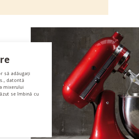
ire
or să adăugați
s., datorită
 a mixerului
căzut se îmbină cu