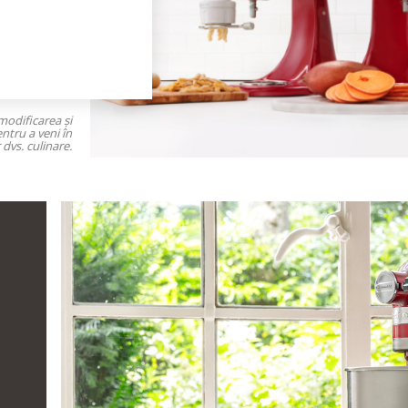
modificarea și
ntru a veni în
dvs. culinare.