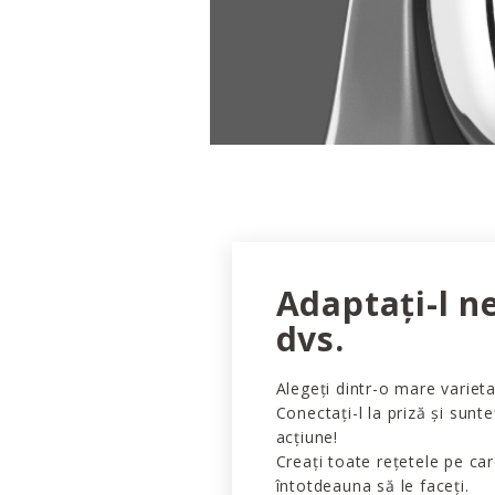
Adaptați-l n
dvs.
Alegeți dintr-o mare varieta
Conectați-l la priză și sunte
acțiune!
Creați toate rețetele pe car
întotdeauna să le faceți.