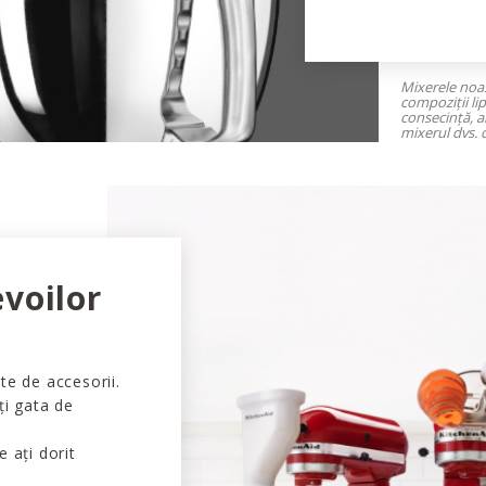
Mixerele noas
compoziții li
consecință, al
mixerul dvs. 
evoilor
te de accesorii.
ți gata de
e ați dorit