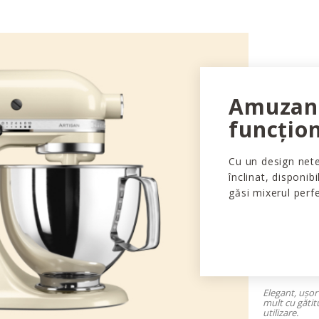
Amuzant
funcțio
Cu un design nete
înclinat, disponibil
găsi mixerul perf
Elegant, ușor
mult cu gătit
utilizare.