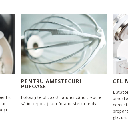
PENTRU AMESTECURI
CEL 
PUFOASE
Bătător
pentru
Folosiți telul „pară” atunci când trebuie
amestec
uat.
să încorporați aer în amestecurile dvs.
consist
a și
prepara
glazuri.