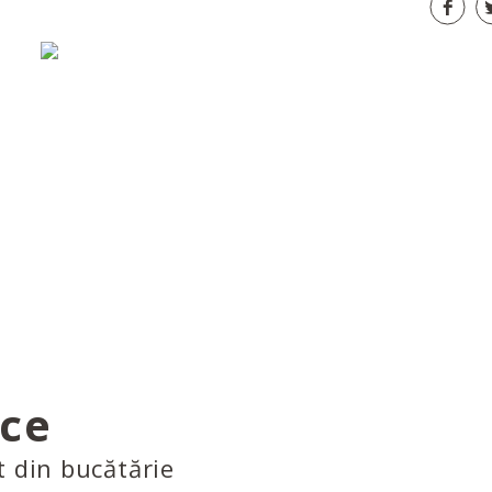
ice
t din bucătărie