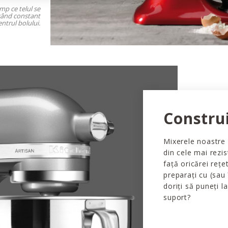
imp ce telul se
ngând constant
ntrul bolului.
Constru
Mixerele noastre 
din cele mai rezi
față oricărei rețe
preparați cu (sau
doriți să puneți l
suport?