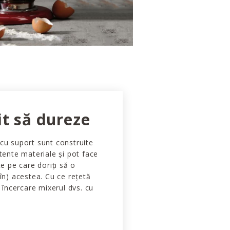
it să dureze
cu suport sunt construite
stente materiale și pot face
te pe care doriți să o
 în) acestea. Cu ce rețetă
a încercare mixerul dvs. cu