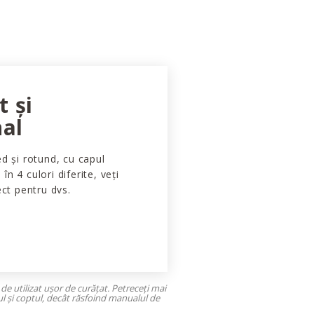
 și
nal
d și rotund, cu capul
 în 4 culori diferite, veți
ect pentru dvs.
 de utilizat ușor de curățat. Petreceți mai
ul și coptul, decât răsfoind manualul de