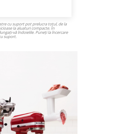
tre cu suport pot prelucra totul, de la
picioase la aluaturi compacte. În
ungați-vă îndoielile. Puneți la încercare
cu suport.