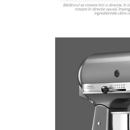
Bătătorul se rotește într-o direcție, în t
rotește în direcție opusă, împi
ingredientele către ce