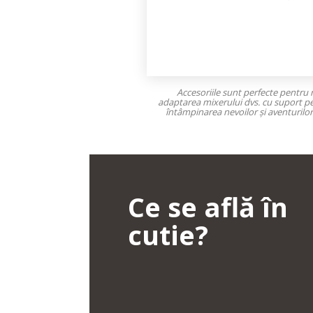
Accesoriile sunt perfecte pentru 
adaptarea mixerului dvs. cu suport pe
întâmpinarea nevoilor și aventurilor 
Ce se află în
cutie?