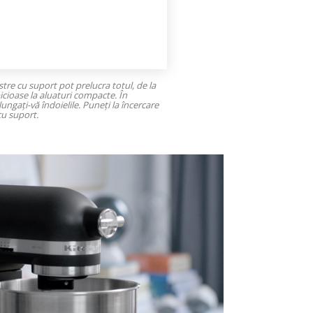
tre cu suport pot prelucra totul, de la
picioase la aluaturi compacte. În
ungați-vă îndoielile. Puneți la încercare
cu suport.