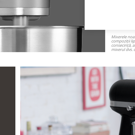
Mixerele noas
compoziții li
consecință, al
mixerul dvs. 