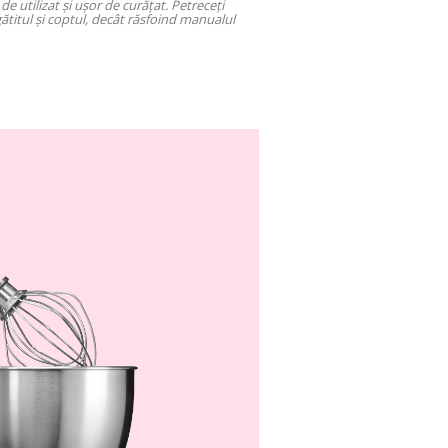
de utilizat și ușor de curățat. Petreceți
ătitul și coptul, decât răsfoind manualul