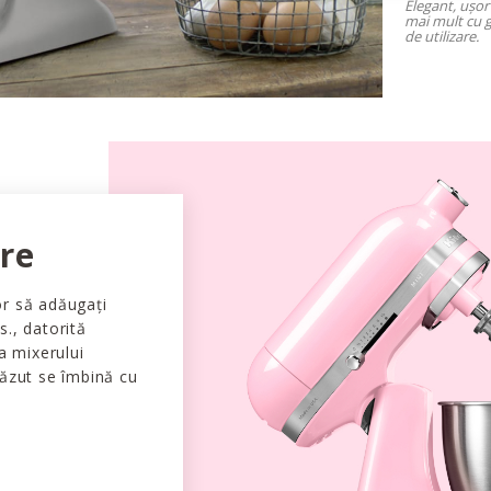
Elegant, ușor 
mai mult cu g
de utilizare.
ire
or să adăugați
s., datorită
 a mixerului
căzut se îmbină cu