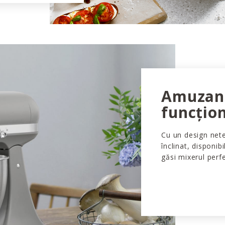
Amuzant
funcțio
Cu un design nete
înclinat, disponibil
găsi mixerul perf