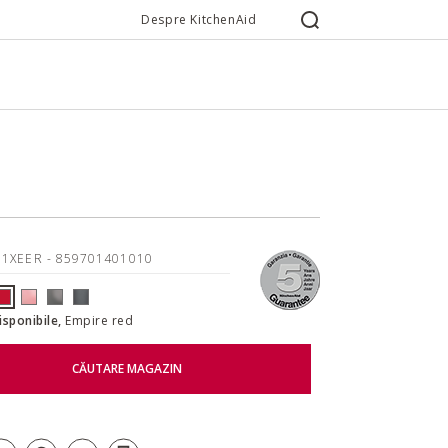
Despre KitchenAid
11XEER
- 859701401010
disponibile,
Empire red
CĂUTARE MAGAZIN