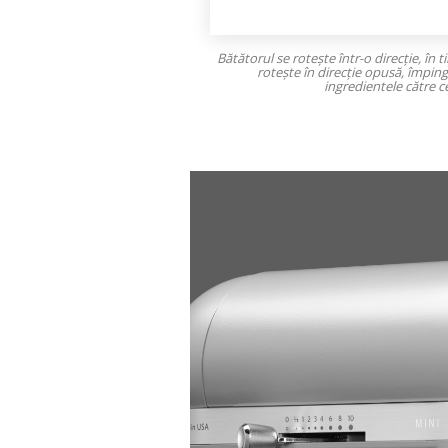
Bătătorul se rotește într-o direcție, în t
rotește în direcție opusă, împi
ingredientele către ce