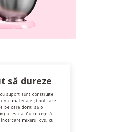
it să dureze
cu suport sunt construite
stente materiale și pot face
te pe care doriți să o
 în) acestea. Cu ce rețetă
a încercare mixerul dvs. cu