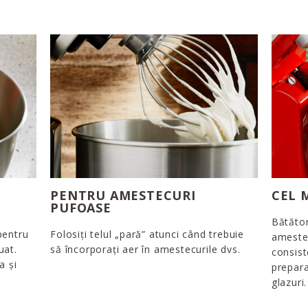
PENTRU AMESTECURI
CEL 
PUFOASE
Bătător
pentru
Folosiți telul „pară” atunci când trebuie
amestec
uat.
să încorporați aer în amestecurile dvs.
consist
a și
prepara
glazuri.