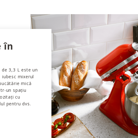
 în
 de 3,3 L este un
 iubesc mixerul
bucătărie mică
tr-un spațiu
ozitați cu
ul pentru dvs.