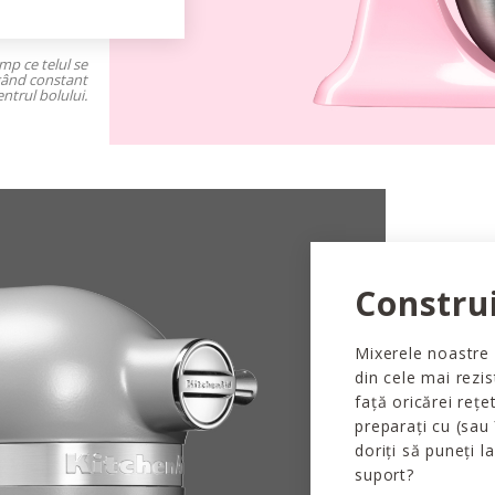
imp ce telul se
ngând constant
ntrul bolului.
Constru
Mixerele noastre 
din cele mai rezi
față oricărei rețe
preparați cu (sau
doriți să puneți l
suport?