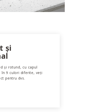
 și
nal
d și rotund, cu capul
 în 9 culori diferite, veți
ect pentru dvs.