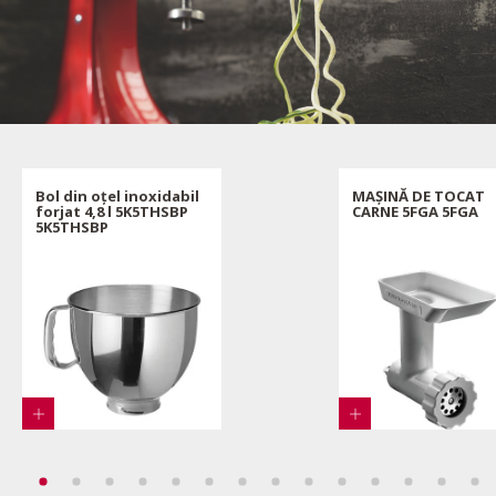
Bol din oțel inoxidabil
MAȘINĂ DE TOCAT
forjat 4,8 l 5K5THSBP
CARNE 5FGA 5FGA
5K5THSBP