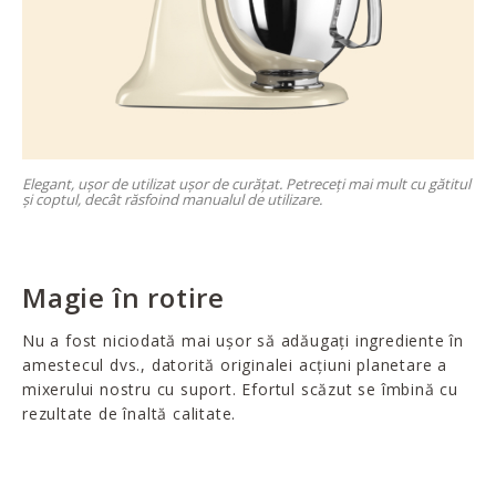
Elegant, ușor de utilizat ușor de curățat. Petreceți mai mult cu gătitul
și coptul, decât răsfoind manualul de utilizare.
Magie în rotire
Nu a fost niciodată mai ușor să adăugați ingrediente în
amestecul dvs., datorită originalei acțiuni planetare a
mixerului nostru cu suport. Efortul scăzut se îmbină cu
rezultate de înaltă calitate.