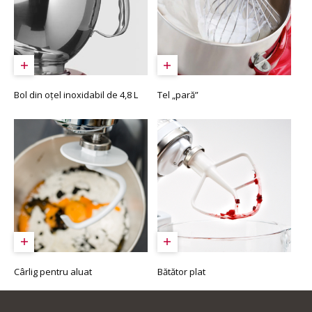
Bol din oțel inoxidabil de 4,8 L
Tel „pară”
Cârlig pentru aluat
Bătător plat