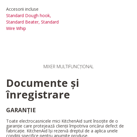
Accesorii incluse
Standard Dough hook,
Standard Beater, Standard
Wire Whip
MIXER MULTIFUNCȚIONAL
Documente și
înregistrare
GARANȚIE
Toate electrocasnicele mici KitchenAid sunt însoțite de o
garanție care protejează clienții împotriva oricărui defect de
fabricație. KitchenAid își rezervă dreptul de a aplica unele
condiții specifice pentru anumite produse.