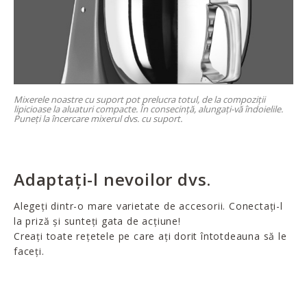
Mixerele noastre cu suport pot prelucra totul, de la compoziții
lipicioase la aluaturi compacte. În consecință, alungați-vă îndoielile.
Puneți la încercare mixerul dvs. cu suport.
Adaptați-l nevoilor dvs.
Alegeți dintr-o mare varietate de accesorii. Conectați-l
la priză și sunteți gata de acțiune!
Creați toate rețetele pe care ați dorit întotdeauna să le
faceți.