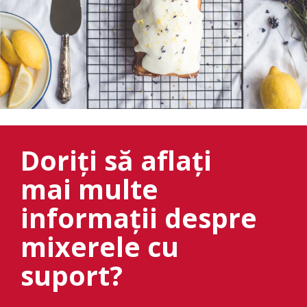
Doriți să aflați
mai multe
informații despre
mixerele cu
suport?