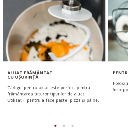
ALUAT FRĂMÂNTAT
PENTR
CU UȘURINȚĂ
Folosiț
Cârligul pentru aluat este perfect pentru
încorpo
frământarea tuturor tipurilor de aluat.
Utilizați-l pentru a face paste, pizza și pâine.