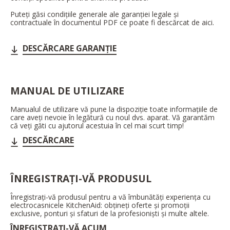
Puteți găsi condițiile generale ale garanției legale și
contractuale în documentul PDF ce poate fi descărcat de aici.
DESCĂRCARE GARANȚIE
MANUAL DE UTILIZARE
Manualul de utilizare vă pune la dispoziție toate informațiile de
care aveți nevoie în legătură cu noul dvs. aparat. Vă garantăm
că veți găti cu ajutorul acestuia în cel mai scurt timp!
DESCĂRCARE
ÎNREGISTRAȚI-VĂ PRODUSUL
Înregistrați-vă produsul pentru a vă îmbunătăți experiența cu
electrocasnicele KitchenAid: obțineți oferte și promoții
exclusive, ponturi și sfaturi de la profesioniști și multe altele.
ÎNREGISTRAȚI-VĂ ACUM