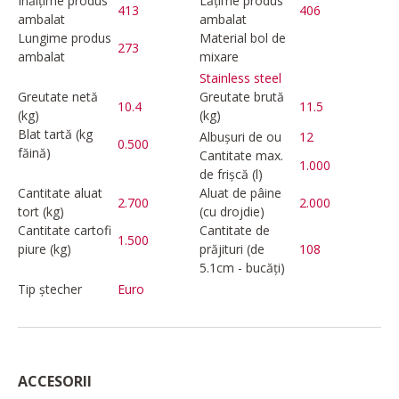
Înălțime produs
Lățime produs
413
406
ambalat
ambalat
Lungime produs
Material bol de
273
ambalat
mixare
Stainless steel
Greutate netă
Greutate brută
10.4
11.5
(kg)
(kg)
Blat tartă (kg
Albușuri de ou
12
0.500
făină)
Cantitate max.
1.000
de frișcă (l)
Cantitate aluat
Aluat de pâine
2.700
2.000
tort (kg)
(cu drojdie)
Cantitate cartofi
Cantitate de
1.500
piure (kg)
prăjituri (de
108
5.1cm - bucăți)
Tip ștecher
Euro
ACCESORII