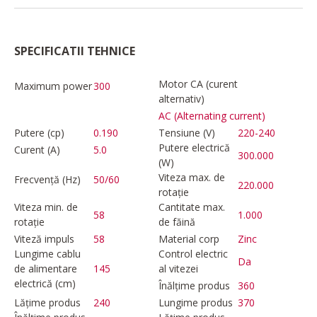
SPECIFICATII TEHNICE
Motor CA (curent
Maximum power
300
alternativ)
AC (Alternating current)
Putere (cp)
0.190
Tensiune (V)
220-240
Putere electrică
Curent (A)
5.0
300.000
(W)
Viteza max. de
Frecvență (Hz)
50/60
220.000
rotație
Viteza min. de
Cantitate max.
58
1.000
rotație
de făină
Viteză impuls
58
Material corp
Zinc
Lungime cablu
Control electric
Da
de alimentare
145
al vitezei
electrică (cm)
Înălțime produs
360
Lățime produs
240
Lungime produs
370