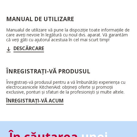
MANUAL DE UTILIZARE
Manualul de utilizare vă pune la dispoziție toate informațiile de
care aveți nevoie în legătură cu noul dvs. aparat. Vă garantăm
că veți găti cu ajutorul acestuia în cel mai scurt timp!
DESCĂRCARE
ÎNREGISTRAȚI-VĂ PRODUSUL
Înregistrați-vă produsul pentru a vă îmbunătăți experiența cu
electrocasnicele KitchenAid: obțineți oferte și promoții
exclusive, ponturi și sfaturi de la profesioniști și multe altele.
ÎNREGISTRAȚI-VĂ ACUM
În căutarea
unei