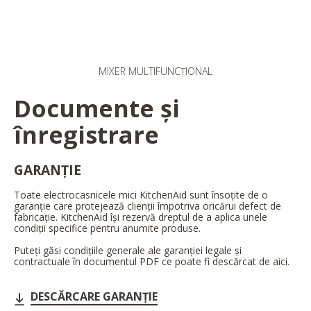
MIXER MULTIFUNCȚIONAL
Documente și
înregistrare
GARANȚIE
Toate electrocasnicele mici KitchenAid sunt însoțite de o
garanție care protejează clienții împotriva oricărui defect de
fabricație. KitchenAid își rezervă dreptul de a aplica unele
condiții specifice pentru anumite produse.
Puteți găsi condițiile generale ale garanției legale și
contractuale în documentul PDF ce poate fi descărcat de aici.
DESCĂRCARE GARANȚIE