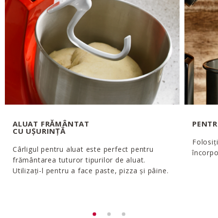
ALUAT FRĂMÂNTAT
PENTR
CU UȘURINȚĂ
Folosiț
Cârligul pentru aluat este perfect pentru
încorpo
frământarea tuturor tipurilor de aluat.
Utilizați-l pentru a face paste, pizza și pâine.