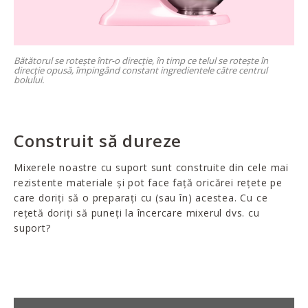
Bătătorul se rotește într-o direcție, în timp ce telul se rotește în
direcție opusă, împingând constant ingredientele către centrul
bolului.
Construit să dureze
Mixerele noastre cu suport sunt construite din cele mai
rezistente materiale și pot face față oricărei rețete pe
care doriți să o preparați cu (sau în) acestea. Cu ce
rețetă doriți să puneți la încercare mixerul dvs. cu
suport?