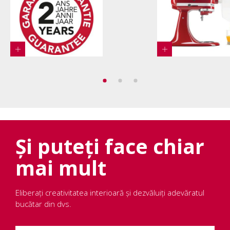
Și puteți face chiar
mai mult
Eliberați creativitatea interioară și dezvăluiți adevăratul
bucătar din dvs.