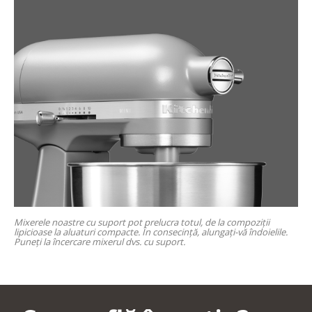
Mixerele noastre cu suport pot prelucra totul, de la compoziții
lipicioase la aluaturi compacte. În consecință, alungați-vă îndoielile.
Puneți la încercare mixerul dvs. cu suport.