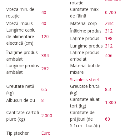
rotație
Viteza min. de
Cantitate max.
40
0.700
rotație
de făină
Viteză impuls
40
Material corp
Zinc
Lungime cablu
Înălțime produs
312
de alimentare
120
Lățime produs
198
electrică (cm)
Lungime produs
312
Înălțime produs
Lățime produs
384
406
ambalat
ambalat
Lungime produs
Material bol de
262
ambalat
mixare
Stainless steel
Greutate netă
Greutate brută
6.5
8.3
(kg)
(kg)
Cantitate aluat
Albușuri de ou
8
1.800
tort (kg)
Cantitate cartofi
Cantitate de
2.000
piure (kg)
prăjituri (de
60
5.1cm - bucăți)
Tip ștecher
Euro