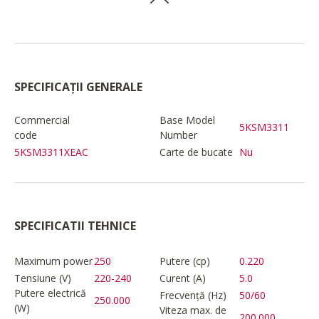
SPECIFICAȚII GENERALE
Commercial
Base Model
5KSM3311
code
Number
5KSM3311XEAC
Carte de bucate
Nu
SPECIFICATII TEHNICE
Maximum power
250
Putere (cp)
0.220
Tensiune (V)
220-240
Curent (A)
5.0
Putere electrică
Frecvență (Hz)
50/60
250.000
(W)
Viteza max. de
200.000