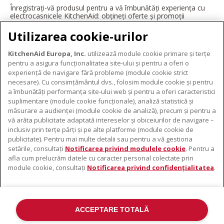
Înregistrați-vă produsul pentru a vă îmbunătăți experiența cu
electrocasnicele KitchenAid: obțineți oferte și promoții
exclusive, ponturi și sfaturi de la profesioniști și multe altele.
Utilizarea cookie-urilor
ÎNREGISTRAȚI-VĂ ACUM
KitchenAid Europa, Inc.
utilizează module cookie primare și terțe
pentru a asigura funcționalitatea site-ului și pentru a oferi o
experiență de navigare fără probleme (module cookie strict
necesare). Cu consimțământul dvs., folosim module cookie și pentru
DESPRE KITCHENAID
a îmbunătăți performanța site-ului web și pentru a oferi caracteristici
suplimentare (module cookie funcționale), analiză statistică și
Despre KitchenAid
măsurare a audienței (module cookie de analiză), precum și pentru a
PRODUSELE NOASTRE
vă arăta publicitate adaptată intereselor și obiceiurilor de navigare –
Istoria mărcii
inclusiv prin terțe părți și pe alte platforme (module cookie de
Electrocasnice mici
ODR
publicitate). Pentru mai multe detalii sau pentru a vă gestiona
SUPORT
Accesorii pentru produse
setările, consultați
Notificarea privind modulele cookie
. Pentru a
afla cum prelucrăm datele cu caracter personal colectate prin
De unde cumpărați
module cookie, consultați
Notificarea privind confidențialitatea
.
Localizator centre de service
Garanție și documente
Contacte
ACCEPTARE TOTALĂ
©2022 Toate drepturile rezervate. KitchenAid și designul mixerului cu