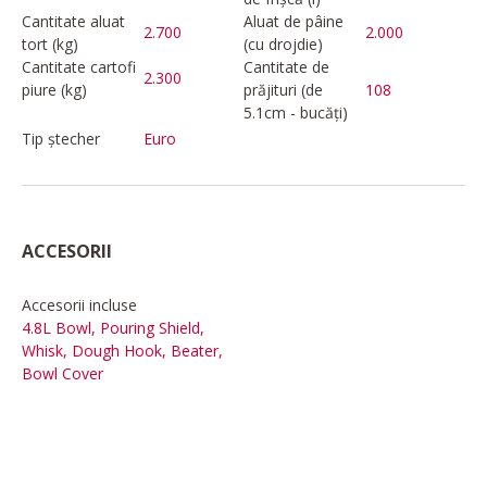
Cantitate aluat
Aluat de pâine
2.700
2.000
tort (kg)
(cu drojdie)
Cantitate cartofi
Cantitate de
2.300
piure (kg)
prăjituri (de
108
5.1cm - bucăți)
Tip ștecher
Euro
ACCESORII
Accesorii incluse
4.8L Bowl, Pouring Shield,
Whisk, Dough Hook, Beater,
Bowl Cover