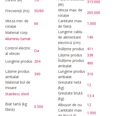
315.000
(W)
Viteza max. de
Frecvență (Hz)
50/60
265.000
rotație
Viteza min. de
Cantitate max.
60
1.000
rotație
de făină
Lungime cablu
Material corp
de alimentare
140
Aluminiu turnat
electrică (cm)
Control electric
Înălțime produs
411
Da
al vitezei
Lățime produs
338
Înălțime produs
Lungime produs
264
490
ambalat
Lățime produs
Lungime produs
390
310
ambalat
ambalat
Material bol de
Greutate netă
12
mixare
(kg)
Greutate brută
Stainless steel
13.4
(kg)
Blat tartă (kg
Albușuri de ou
12
0.500
făină)
Cantitate max.
1.000
de frișcă (l)