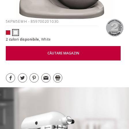
5KPM5EWH
- 859700201030
2 culori disponibile,
White
CĂUTARE MAGAZIN