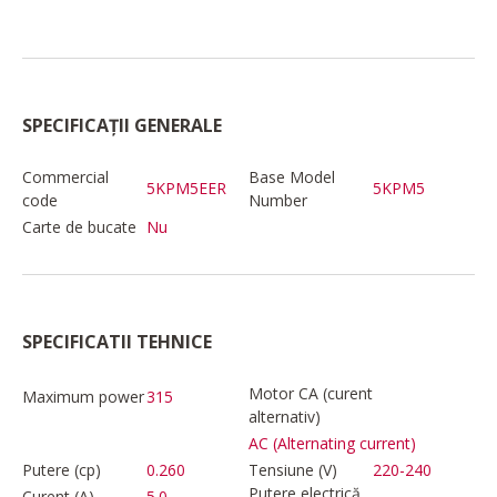
SPECIFICAȚII GENERALE
Commercial
Base Model
5KPM5EER
5KPM5
code
Number
Carte de bucate
Nu
SPECIFICATII TEHNICE
Motor CA (curent
Maximum power
315
alternativ)
AC (Alternating current)
Putere (cp)
0.260
Tensiune (V)
220-240
Putere electrică
Curent (A)
5.0