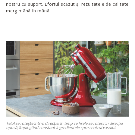
nostru cu suport. Efortul scăzut și rezultatele de calitate
merg mână în mână.
Telul se rotește într-o direcție, în timp ce firele se rotesc în direcția
opusă, împingând constant ingredientele spre centrul vasului.