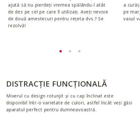
ajută să nu pierdeți vremea spălându-l atât
a curăţ
de des pe cel pe care îl utilizați. Aveți nevoie
pe marg
de două amestecuri pentru rețeta dvs.? Se
vasul v
rezolvă!
DISTRACȚIE FUNCȚIONALĂ
Mixerul cu design rotunjit și cu cap înclinat este
disponibil într-o varietate de culori, astfel încât veți găsi
aparatul perfect pentru dumneavoastră.