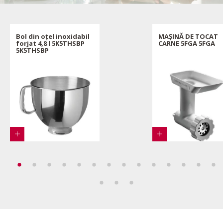
Bol din oțel inoxidabil
MAȘINĂ DE TOCAT
forjat 4,8 l 5K5THSBP
CARNE 5FGA 5FGA
5K5THSBP