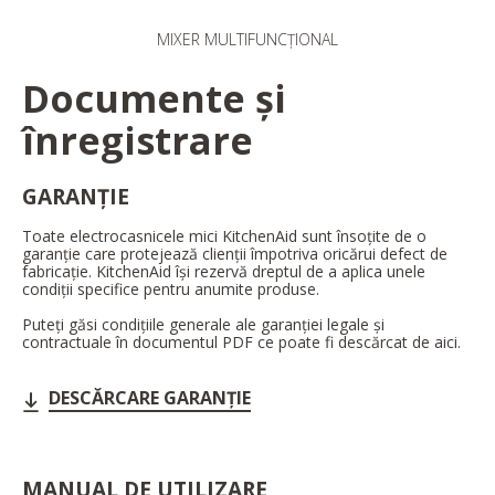
MIXER MULTIFUNCȚIONAL
Documente și
înregistrare
GARANȚIE
Toate electrocasnicele mici KitchenAid sunt însoțite de o
garanție care protejează clienții împotriva oricărui defect de
fabricație. KitchenAid își rezervă dreptul de a aplica unele
condiții specifice pentru anumite produse.
Puteți găsi condițiile generale ale garanției legale și
contractuale în documentul PDF ce poate fi descărcat de aici.
DESCĂRCARE GARANȚIE
MANUAL DE UTILIZARE