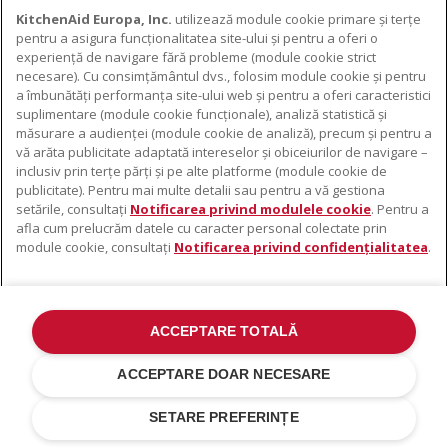
KitchenAid Europa, Inc.
utilizează module cookie primare și terțe
pentru a asigura funcționalitatea site-ului și pentru a oferi o
experiență de navigare fără probleme (module cookie strict
necesare). Cu consimțământul dvs., folosim module cookie și pentru
DESPRE KITCHENAID
a îmbunătăți performanța site-ului web și pentru a oferi caracteristici
suplimentare (module cookie funcționale), analiză statistică și
Despre KitchenAid
măsurare a audienței (module cookie de analiză), precum și pentru a
PRODUSELE NOASTRE
vă arăta publicitate adaptată intereselor și obiceiurilor de navigare –
Istoria mărcii
inclusiv prin terțe părți și pe alte platforme (module cookie de
Electrocasnice mici
ODR
publicitate). Pentru mai multe detalii sau pentru a vă gestiona
SUPORT
Accesorii pentru produse
setările, consultați
Notificarea privind modulele cookie
. Pentru a
afla cum prelucrăm datele cu caracter personal colectate prin
De unde cumpărați
module cookie, consultați
Notificarea privind confidențialitatea
.
Localizator centre de service
Garanție și documente
Contacte
ACCEPTARE TOTALĂ
©2022 Toate drepturile rezervate. KitchenAid și designul mixerului cu
suport sunt mărci înregistrate în SUA. și în altă parte .
ACCEPTARE DOAR NECESARE
Notificare Privind Confidențialitatea
.
Modulele cookie
.
Alte țări
SETARE PREFERINȚE