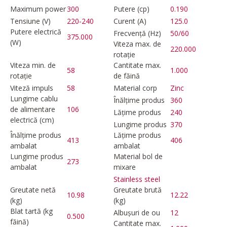
Maximum power
300
Putere (cp)
0.190
Tensiune (V)
220-240
Curent (A)
125.0
Putere electrică
Frecvență (Hz)
50/60
375.000
(W)
Viteza max. de
220.000
rotație
Viteza min. de
Cantitate max.
58
1.000
rotație
de făină
Viteză impuls
58
Material corp
Zinc
Lungime cablu
Înălțime produs
360
de alimentare
106
Lățime produs
240
electrică (cm)
Lungime produs
370
Înălțime produs
Lățime produs
413
406
ambalat
ambalat
Lungime produs
Material bol de
273
ambalat
mixare
Stainless steel
Greutate netă
Greutate brută
10.98
12.22
(kg)
(kg)
Blat tartă (kg
Albușuri de ou
12
0.500
făină)
Cantitate max.