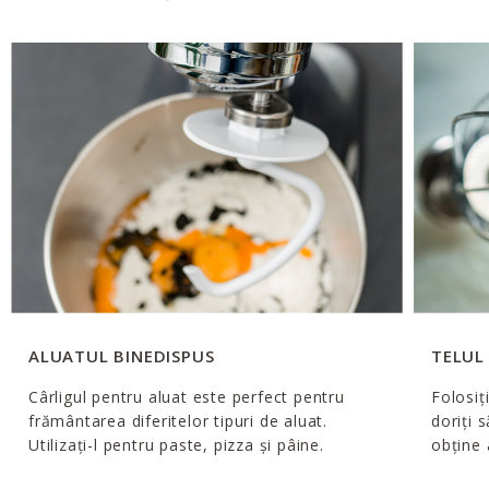
ALUATUL BINEDISPUS
TELUL
Cârligul pentru aluat este perfect pentru
Folosiț
frământarea diferitelor tipuri de aluat.
doriți 
Utilizați-l pentru paste, pizza și pâine.
obţine 