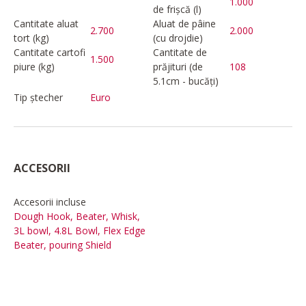
1.000
de frișcă (l)
Cantitate aluat
Aluat de pâine
2.700
2.000
tort (kg)
(cu drojdie)
Cantitate cartofi
Cantitate de
1.500
piure (kg)
prăjituri (de
108
5.1cm - bucăți)
Tip ștecher
Euro
ACCESORII
Accesorii incluse
Dough Hook, Beater, Whisk,
3L bowl, 4.8L Bowl, Flex Edge
Beater, pouring Shield