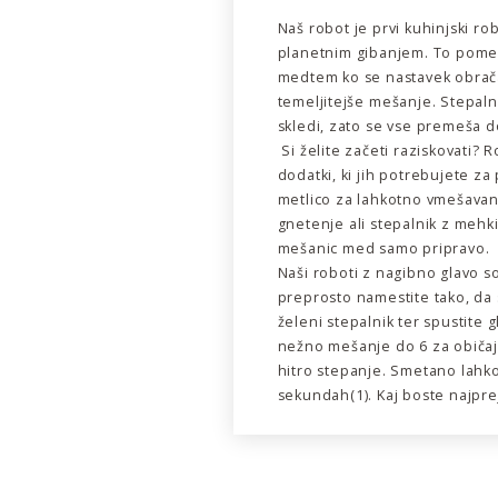
Naš robot je prvi kuhinjski r
planetnim gibanjem. To pomen
medtem ko se nastavek obrača 
temeljitejše mešanje. Stepalni
skledi, zato se vse premeša d
Si želite začeti raziskovati?
dodatki, ki jih potrebujete z
metlico za lahkotno vmešavanj
gnetenje ali stepalnik z mehki
mešanic med samo pripravo.
Naši roboti z nagibno glavo s
preprosto namestite tako, da 
želeni stepalnik ter spustite g
nežno mešanje do 6 za običaj
hitro stepanje. Smetano lahk
sekundah(1). Kaj boste najprej