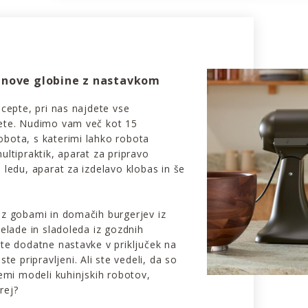
e nove globine z nastavkom
ecepte, pri nas najdete vse
jete. Nudimo vam več kot 15
obota, s katerimi lahko robota
ultipraktik, aparat za pripravo
 ledu, aparat za izdelavo klobas in še
 z gobami in domačih burgerjev iz
lade in sladoleda iz gozdnih
ite dodatne nastavke v priključek na
ste pripravljeni. Ali ste vedeli, da so
semi modeli kuhinjskih robotov,
rej?