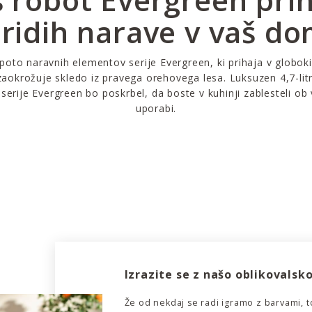
ridih narave v vaš d
poto naravnih elementov serije Evergreen, ki prihaja v globok
 zaokrožuje skledo iz pravega orehovega lesa. Luksuzen 4,7-litr
 serije Evergreen bo poskrbel, da boste v kuhinji zablesteli ob 
uporabi.
Izrazite se z našo oblikovalsko
Že od nekdaj se radi igramo z barvami, t