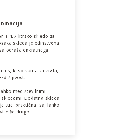
binacija
n s 4,7-litrsko skledo za
Vsaka skleda je edinstvena
esa odraža enkratnega
les, ki so varna za živila,
zdržljivost.
 lahko med številnimi
imi skledami. Dodatna skleda
e tudi praktična, saj lahko
vite še drugo.