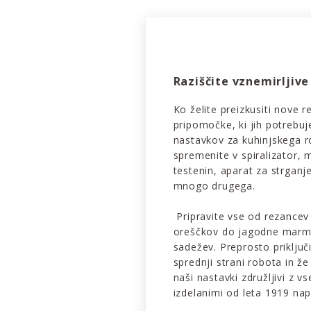
Raziščite vznemirljiv
Ko želite preizkusiti nove r
pripomočke, ki jih potrebu
nastavkov za kuhinjskega r
spremenite v spiralizator, m
testenin, aparat za strganje
mnogo drugega.
Pripravite vse od rezancev
oreščkov do jagodne marme
sadežev. Preprosto priključ
sprednji strani robota in že 
naši nastavki združljivi z v
izdelanimi od leta 1919 nap