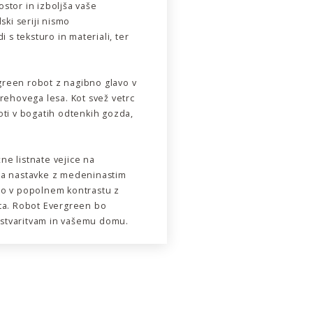
stor in izboljša vaše
ski seriji nismo
 s teksturo in materiali, ter
rgreen robot z nagibno glavo v
rehovega lesa. Kot svež vetrc
oti v bogatih odtenkih gozda,
žne listnate vejice na
za nastavke z medeninastim
so v popolnem kontrastu z
ota. Robot Evergreen bo
m stvaritvam in vašemu domu.