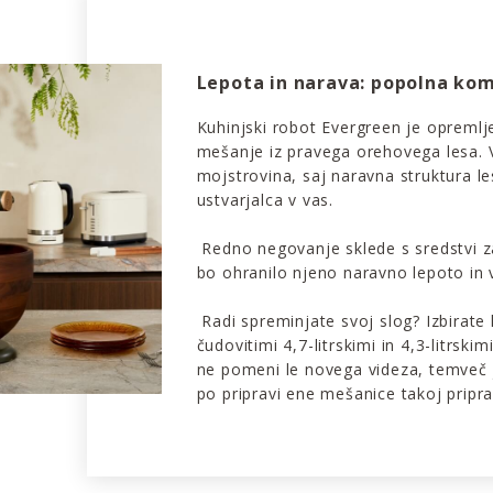
Lepota in narava: popolna kom
Kuhinjski robot Evergreen je opremlje
mešanje iz pravega orehovega lesa. 
mojstrovina, saj naravna struktura l
ustvarjalca v vas.
Redno negovanje sklede s sredstvi za 
bo ohranilo njeno naravno lepoto in v
Radi spreminjate svoj slog? Izbirate
čudovitimi 4,7-litrskimi in 4,3-litrsk
ne pomeni le novega videza, temveč j
po pripravi ene mešanice takoj pripra