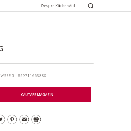
Despre KitchenAid
G
0WSEEG
- 859711663880
CĂUTARE MAGAZIN