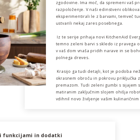
zgodovine. Ima moč, da spremeni vaš pro
razpoloženje. V naši edinstveni oblikoval
eksperimentirali le z barvami, temveč tudi
ustvarili nekaj zares posebnega.
Iz te serije prihaja novi KitchenAid Eve
temno zeleni barvi s skledo iz pravega o
v vaš dom vnaša pridih narave in se boh
polnega dreves.
Krasijo ga tudi detajli, kot je podoba ne
okrasnem obroču in pokrovu priključka 
premazom. Tudi zeleni gumbi s sijajem 
matiranim zaključnim slojem ohišja rob
vdihnil novo življenje vašim kulinarični
 funkcijami in dodatki