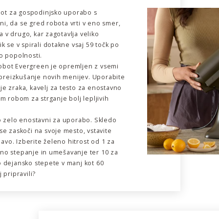
obot za gospodinjsko uporabo s
i, da se gred robota vrti v eno smer,
v drugo, kar zagotavlja veliko
k se v spirali dotakne vsaj 59 točk po
o popolnosti.
 Robot Evergreen je opremljen z vsemi
a preizkušanje novih menijev. Uporabite
e zraka, kavelj za testo za enostavno
m robom za strganje bolj lepljivih
o zelo enostavni za uporabo. Skledo
se zaskoči na svoje mesto, vstavite
lavo. Izberite želeno hitrost od 1 za
no stepanje in umešavanje ter 10 za
o dejansko stepete v manj kot 60
 pripravili?