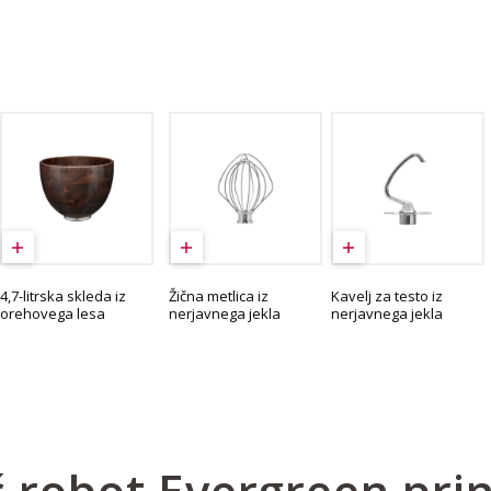
4,7-litrska skleda iz
Žična metlica iz
Kavelj za testo iz
orehovega lesa
nerjavnega jekla
nerjavnega jekla
 robot Evergreen pri