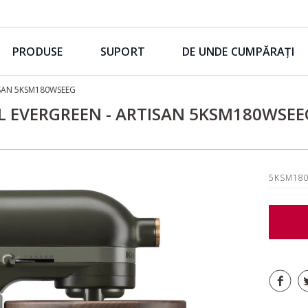
PRODUSE
SUPORT
DE UNDE CUMPĂRAȚI
TISAN 5KSM180WSEEG
7 L EVERGREEN - ARTISAN 5KSM180WSEE
5KSM18