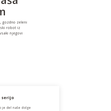
om
i, gozdno zeleni
ski robot iz
vsaki njegovi
 serijo
o je del naše dolge