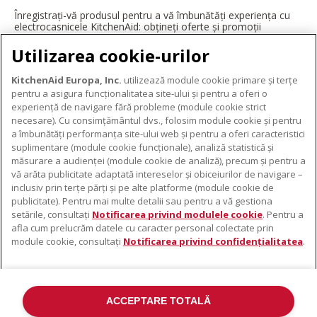
Înregistrați-vă produsul pentru a vă îmbunătăți experiența cu
electrocasnicele KitchenAid: obțineți oferte și promoții
exclusive, ponturi și sfaturi de la profesioniști și multe altele.
Utilizarea cookie-urilor
ÎNREGISTRAȚI-VĂ ACUM
KitchenAid Europa, Inc.
utilizează module cookie primare și terțe
pentru a asigura funcționalitatea site-ului și pentru a oferi o
experiență de navigare fără probleme (module cookie strict
necesare). Cu consimțământul dvs., folosim module cookie și pentru
DESPRE KITCHENAID
a îmbunătăți performanța site-ului web și pentru a oferi caracteristici
suplimentare (module cookie funcționale), analiză statistică și
Despre KitchenAid
măsurare a audienței (module cookie de analiză), precum și pentru a
PRODUSELE NOASTRE
vă arăta publicitate adaptată intereselor și obiceiurilor de navigare –
Istoria mărcii
inclusiv prin terțe părți și pe alte platforme (module cookie de
Electrocasnice mici
ODR
publicitate). Pentru mai multe detalii sau pentru a vă gestiona
SUPORT
Accesorii pentru produse
setările, consultați
Notificarea privind modulele cookie
. Pentru a
afla cum prelucrăm datele cu caracter personal colectate prin
De unde cumpărați
module cookie, consultați
Notificarea privind confidențialitatea
.
Localizator centre de service
Garanție și documente
Contacte
ACCEPTARE TOTALĂ