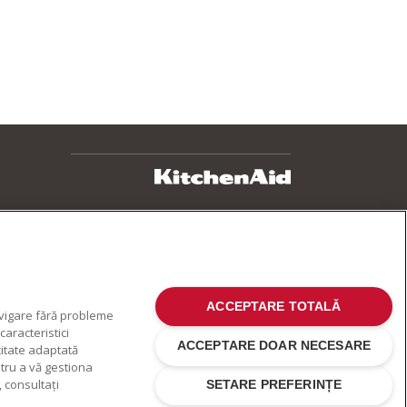
ACCEPTARE TOTALĂ
avigare fără probleme
aracteristici
ACCEPTARE DOAR NECESARE
citate adaptată
ntru a vă gestiona
 consultați
SETARE PREFERINȚE