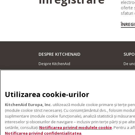
electro
oferte 
sfaturi
ÎNREG
DESPRE KITCHENAID
SUPO
Despre KitchenAid
De un
Istoria mărcii
Locali
ODR
Garanț
Conta
Utilizarea cookie-urilor
PRODUSELE NOASTRE
KitchenAid Europa, Inc.
utilizează module cookie primare și terțe pent
Electrocasnice mici
(module cookie strict necesare). Cu consimțământul dvs., folosim module 
Accesorii pentru produse
suplimentare (module cookie funcționale), analiză statistică și măsurare
intereselor și obiceiurilor de navigare – inclusiv prin terțe părți și pe 
setările, consultați
Notificarea privind modulele cookie
. Pentru a a
Notificarea privind confidențialitatea
.