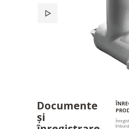
Documente
ÎNRE
PRO
și
Înregis
înregistrare
îmbună