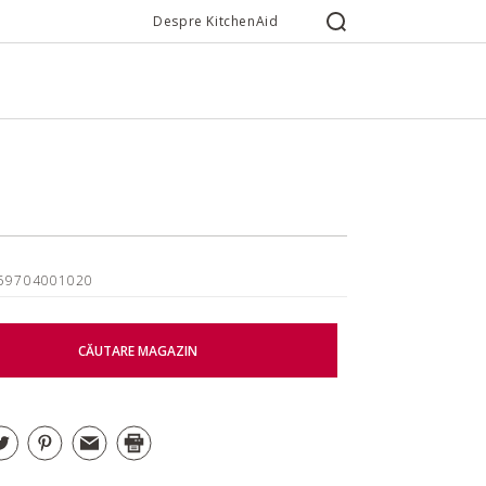
Despre KitchenAid
859704001020
CĂUTARE MAGAZIN