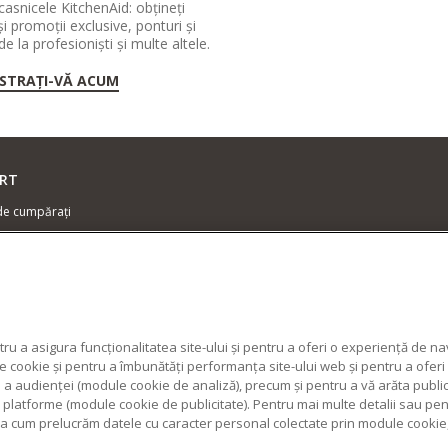
casnicele KitchenAid: obțineți
și promoții exclusive, ponturi și
 de la profesioniști și multe altele.
ISTRAȚI-VĂ ACUM
RT
de cumpărați
zator centre de service
ie și documente
cte
ru a asigura funcționalitatea site-ului și pentru a oferi o experiență de n
cookie și pentru a îmbunătăți performanța site-ului web și pentru a oferi c
 a audienței (module cookie de analiză), precum și pentru a vă arăta publi
alte platforme (module cookie de publicitate). Pentru mai multe detalii sau pe
fla cum prelucrăm datele cu caracter personal colectate prin module cookie,