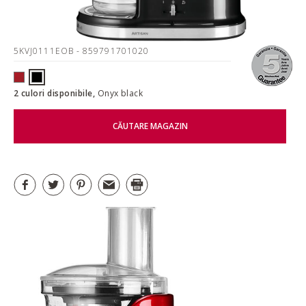
5KVJ0111EOB
- 859791701020
2 culori disponibile,
Onyx black
CĂUTARE MAGAZIN