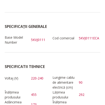
SPECIFICAȚII GENERALE
Base Model
Cod comercial
5KVJ0111ECA
5KVJ0111
Number
SPECIFICATII TEHNICE
Lungime cablu
Voltaj (V)
220-240
de alimentare
90
electrică (cm)
Înălțimea
Lățimea
455
292
produsului
produsului
Adâncimea
Înălțimea
173