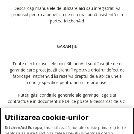
Descărcați manualele de utilizare aici sau înregistrați-vă
produsul pentru a beneficia de cea mai bună asistență din
partea KitchenAid
GARANȚIE
Toate electrocasnicele mici KitchenAid sunt însoțite de o
garanție care protejează clienții împotriva oricărui defect de
fabricație. KitchenAid își rezervă dreptul de a aplica unele
condiții specifice pentru anumite produse.
Puteți găsi condițiile generale ale garanției legale și
contractuale în documentul PDF ce poate fi descărcat de aici.
DESCĂRCARE GARANȚIE
Utilizarea cookie-urilor
KitchenAid Europa, Inc.
utilizează module cookie primare și terțe
pentru a asigura funcționalitatea site-ului și pentru a oferi o