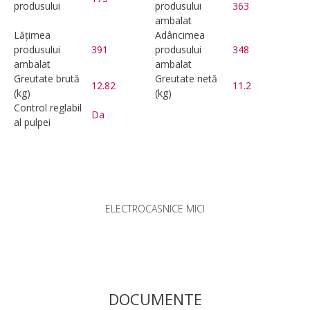
produsului
produsului
363
ambalat
Lățimea
Adâncimea
produsului
391
produsului
348
ambalat
ambalat
Greutate brută
Greutate netă
12.82
11.2
(kg)
(kg)
Control reglabil
Da
al pulpei
ELECTROCASNICE MICI
DOCUMENTE