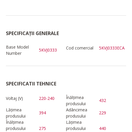
SPECIFICAȚII GENERALE
Base Model
Cod comercial
5KVJ0333ECA
5KVJ0333
Number
SPECIFICATII TEHNICE
Înălțimea
Voltaj (V)
220-240
432
produsului
Lățimea
Adâncimea
394
229
produsului
produsului
Înălțimea
Lățimea
produsului
275
produsului
440