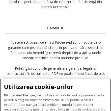
produsul pentru a beneficia de cea mai bună asistență din
partea KitchenAid
GARANȚIE
Toate electrocasnicele mici KitchenAid sunt însoțite de o
garanție care protejează clienții împotriva oricărui defect de
fabricație. KitchenAid își rezervă dreptul de a aplica unele
condiții specifice pentru anumite produse.
Puteți găsi condițiile generale ale garanției legale și
contractuale în documentul PDF ce poate fi descărcat de aici.
DESCĂRCARE GARANȚIE
Utilizarea cookie-urilor
KitchenAid Europa, Inc.
utilizează module cookie primare și terțe
pentru a asigura funcționalitatea site-ului și pentru a oferi o
experiență de navigare fără probleme (module cookie strict
necesare). Cu consimțământul dvs., folosim module cookie și pentru