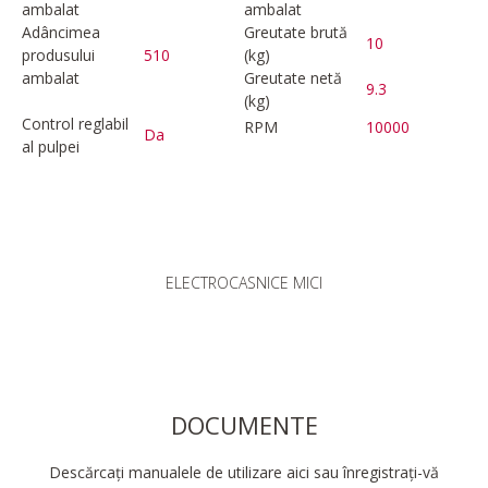
ambalat
ambalat
Adâncimea
Greutate brută
10
produsului
510
(kg)
ambalat
Greutate netă
9.3
(kg)
Control reglabil
RPM
10000
Da
al pulpei
ELECTROCASNICE MICI
DOCUMENTE
Descărcați manualele de utilizare aici sau înregistrați-vă