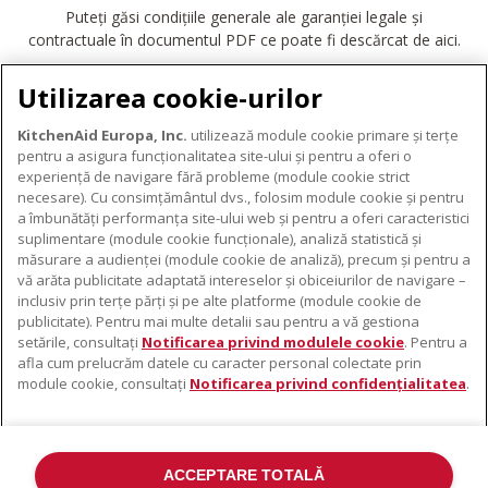
Puteți găsi condițiile generale ale garanției legale și
contractuale în documentul PDF ce poate fi descărcat de aici.
DESCĂRCARE GARANȚIE
Utilizarea cookie-urilor
KitchenAid Europa, Inc.
utilizează module cookie primare și terțe
pentru a asigura funcționalitatea site-ului și pentru a oferi o
experiență de navigare fără probleme (module cookie strict
necesare). Cu consimțământul dvs., folosim module cookie și pentru
DESPRE KITCHENAID
a îmbunătăți performanța site-ului web și pentru a oferi caracteristici
suplimentare (module cookie funcționale), analiză statistică și
Despre KitchenAid
măsurare a audienței (module cookie de analiză), precum și pentru a
PRODUSELE NOASTRE
vă arăta publicitate adaptată intereselor și obiceiurilor de navigare –
Istoria mărcii
inclusiv prin terțe părți și pe alte platforme (module cookie de
Electrocasnice mici
ODR
publicitate). Pentru mai multe detalii sau pentru a vă gestiona
SUPORT
Accesorii pentru produse
setările, consultați
Notificarea privind modulele cookie
. Pentru a
afla cum prelucrăm datele cu caracter personal colectate prin
De unde cumpărați
module cookie, consultați
Notificarea privind confidențialitatea
.
Localizator centre de service
Garanție și documente
Contacte
ACCEPTARE TOTALĂ