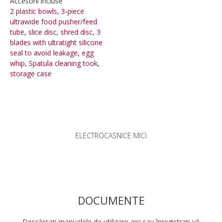
Accesorii incluse
2 plastic bowls, 3-piece
ultrawide food pusher/feed
tube, slice disc, shred disc, 3
blades with ultratight silicone
seal to avoid leakage, egg
whip, Spatula cleaning took,
storage case
ELECTROCASNICE MICI
DOCUMENTE
Descărcați manualele de utilizare aici sau înregistrați-vă