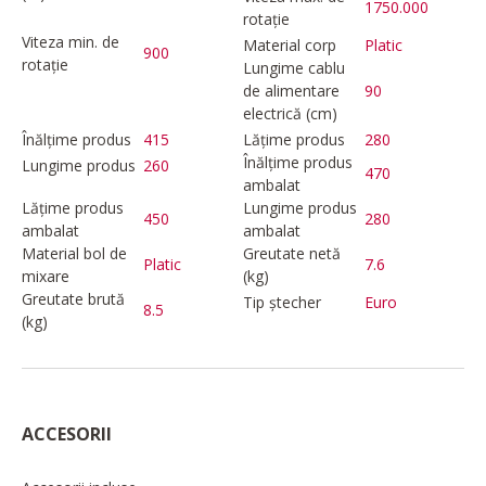
1750.000
rotație
Viteza min. de
Material corp
Platic
900
rotație
Lungime cablu
de alimentare
90
electrică (cm)
Înălțime produs
415
Lățime produs
280
Înălțime produs
Lungime produs
260
470
ambalat
Lățime produs
Lungime produs
450
280
ambalat
ambalat
Material bol de
Greutate netă
Platic
7.6
mixare
(kg)
Greutate brută
Tip ștecher
Euro
8.5
(kg)
ACCESORII