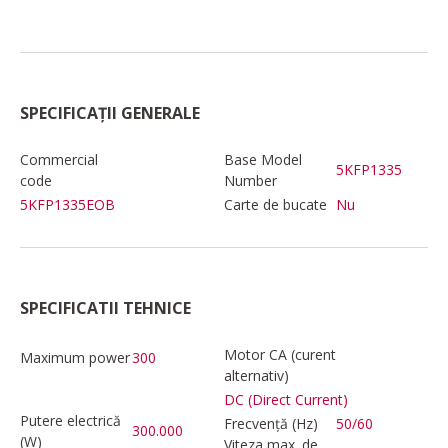
SPECIFICAȚII GENERALE
Commercial
Base Model
5KFP1335
code
Number
5KFP1335EOB
Carte de bucate
Nu
SPECIFICATII TEHNICE
Motor CA (curent
Maximum power
300
alternativ)
DC (Direct Current)
Putere electrică
Frecvență (Hz)
50/60
300.000
(W)
Viteza max. de