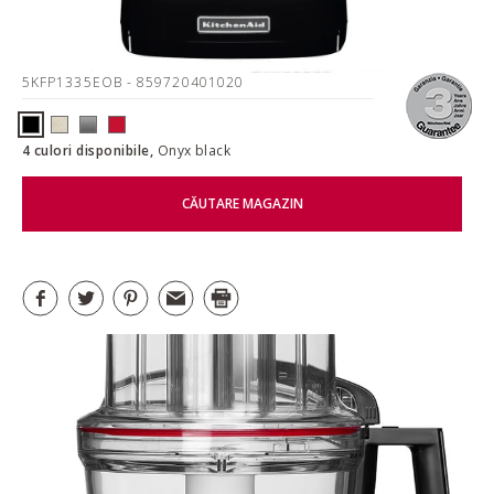
5KFP1335EOB
- 859720401020
4 culori disponibile,
Onyx black
CĂUTARE MAGAZIN